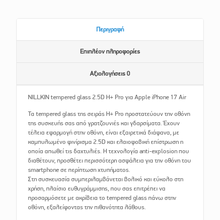
Περιγραφή
Επιπλέον πληροφορίες
Αξιολογήσεις
0
NILLKIN tempered glass 2.5D H+ Pro για Apple iPhone 17 Air
Τα tempered glass της σειράς H+ Pro προστατεύουν την οθόνη
της συσκευής σας από γρατζουνιές και γδαρσίματα. Έχουν
τέλεια εφαρμογή στην οθόνη, είναι εξαιρετικά διάφανα, με
καμπυλωμένο φινίρισμα 2.5D και ελαιοφοβική επίστρωση η
οποία απωθεί τις δαχτυλιές. H τεχνολογία anti-explosion που
διαθέτουν, προσθέτει περισσότερη ασφάλεια για την οθόνη του
smartphone σε περίπτωση χτυπήματος.
Στη συσκευασία συμπεριλαμβάνεται βολικό και εύκολο στη
χρήση, πλαίσιο ευθυγράμμισης, που σας επιτρέπει να
προσαρμόσετε με ακρίβεια το tempered glass πάνω στην
οθόνη, εξαλείφοντας την πιθανότητα λάθους.