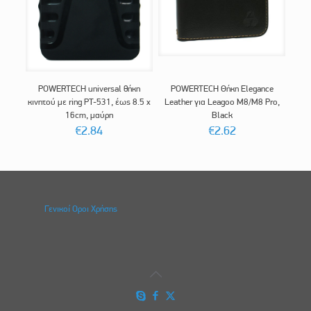
POWERTECH universal θήκη
POWERTECH Θήκη Elegance
κινητού με ring PT-531, έως 8.5 x
Leather για Leagoo M8/M8 Pro,
16cm, μαύρη
Black
€
2.84
€
2.62
Γενικοί Οροι Χρήσης