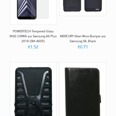
POWERTECH Tempered Glass
9H(0.33MM) για Samsung A6 Plus
MERCURY Θήκη Wow Bumper για
2018 (SM-A605)
Samsung S8, Black
€
1.52
€
0.71