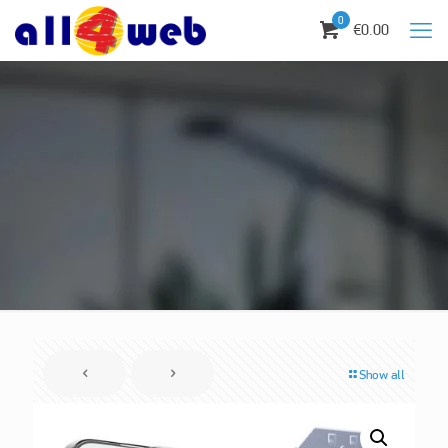
0
€0.00
Show all