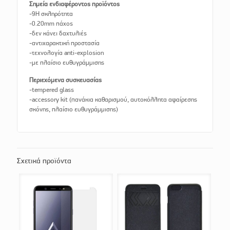
Σημεία ενδιαφέροντος προϊόντος
-9H σκληρότητα
-0.20mm πάχος
-δεν κάνει δαχτυλιές
-αντιχαρακτική προστασία
-τεχνολογία anti-explosion
-με πλαίσιο ευθυγράμμισης
Περιεχόμενα συσκευασίας
-tempered glass
-accessory kit (πανάκια καθαρισμού, αυτοκόλλητα αφαίρεσης
σκόνης, πλαίσιο ευθυγράμμισης)
Σχετικά προϊόντα