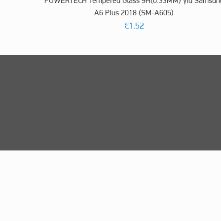
POWERTECH Tempered Glass 9H(0.33MM) για Samsun
A6 Plus 2018 (SM-A605)
€
1.52