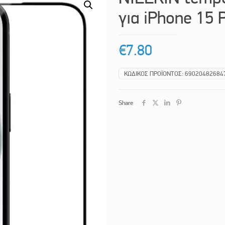
για iPhone 15 
€
7.80
ΚΩΔΙΚΌΣ ΠΡΟΪΌΝΤΟΣ:
69020482684
Share