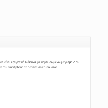
νη, είναι εξαιρετικά διάφανα, με καμπυλωμένο φινίρισμα 2.5D
όνη του smartphone σε περίπτωση χτυπήματος.