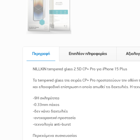
Περιγραφή
Επιπλέον πληροφορίες
Αξιολογ
NILLKIN tempered glass 2.5D CP+ Pro για iPhone 15 Plus
Τα tempered glass της σειράς CP+ Pro προστατεύουν την οθόνη 
και ελαιοφοβική επίστρωση η οποία απωθεί τις δαχτυλιές. H τε
-9H σκληρότητα
-0.33mm πάχος
-δεν κάνει δαχτυλιές
-αντιχαρακτική προστασία
-τεχνολογία anti-burst
Περιεχόμενα συσκευασίας