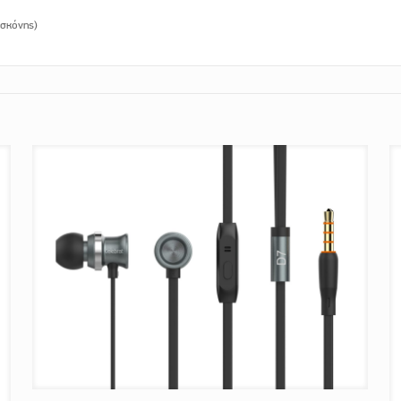
 σκόνης)