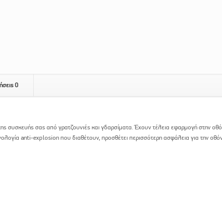
ήσεις
0
της συσκευής σας από γρατζουνιές και γδαρσίματα. Έχουν τέλεια εφαρμογή στην οθό
χνολογία anti-explosion που διαθέτουν, προσθέτει περισσότερη ασφάλεια για την οθ