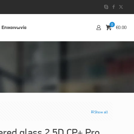
0
Επικοινωvία
€0.00
Show all
red glass 2.5D CP+ Pro