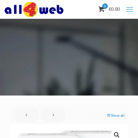
0
€0.00
Show all