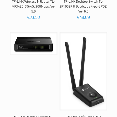
TP-LINK Wireless N Router TL-
TP-LINK Desktop Switch TL-
MR3420, 3G/4G, 300Mbps, Ver.
SF1008P 8 Θυρών, με 4-port POE,
5.0
Ver. 6.0
€
33.53
€
49.89
TP-LINK Desktop Switch TL-
TP-LINK ασύρματος USB