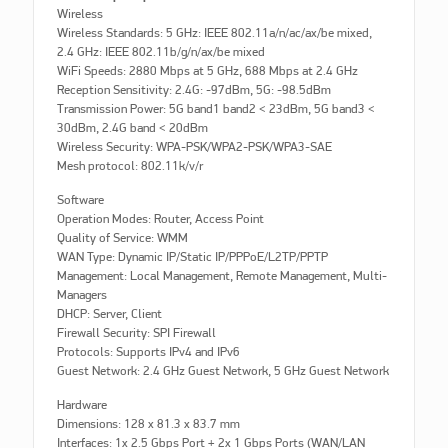
Wireless
Wireless Standards: 5 GHz: IEEE 802.11a/n/ac/ax/be mixed,
2.4 GHz: IEEE 802.11b/g/n/ax/be mixed
WiFi Speeds: 2880 Mbps at 5 GHz, 688 Mbps at 2.4 GHz
Reception Sensitivity: 2.4G: -97dBm, 5G: -98.5dBm
Transmission Power: 5G band1 band2 < 23dBm, 5G band3 <
30dBm, 2.4G band < 20dBm
Wireless Security: WPA-PSK/WPA2-PSK/WPA3-SAE
Mesh protocol: 802.11k/v/r
Software
Operation Modes: Router, Access Point
Quality of Service: WMM
WAN Type: Dynamic IP/Static IP/PPPoE/L2TP/PPTP
Management: Local Management, Remote Management, Multi-
Managers
DHCP: Server, Client
Firewall Security: SPI Firewall
Protocols: Supports IPv4 and IPv6
Guest Network: 2.4 GHz Guest Network, 5 GHz Guest Network
Hardware
Dimensions: 128 x 81.3 x 83.7 mm
Interfaces: 1x 2.5 Gbps Port + 2x 1 Gbps Ports (WAN/LAN