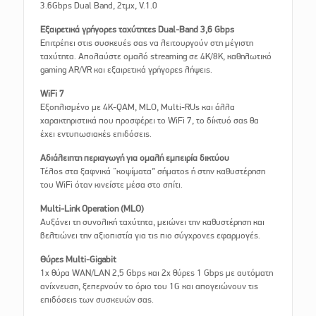
3.6Gbps Dual Band, 2τμχ, V.1.0
Εξαιρετικά γρήγορες ταχύτητες Dual-Band 3,6 Gbps
Επιτρέπει στις συσκευές σας να λειτουργούν στη μέγιστη
ταχύτητα. Απολαύστε ομαλό streaming σε 4K/8K, καθηλωτικό
gaming AR/VR και εξαιρετικά γρήγορες λήψεις.
WiFi 7
Εξοπλισμένο με 4K-QAM, MLO, Multi-RUs και άλλα
χαρακτηριστικά που προσφέρει το WiFi 7, το δίκτυό σας θα
έχει εντυπωσιακές επιδόσεις.
Αδιάλειπτη περιαγωγή για ομαλή εμπειρία δικτύου
Τέλος στα ξαφνικά “κοψίματα” σήματος ή στην καθυστέρηση
του WiFi όταν κινείστε μέσα στο σπίτι.
Multi-Link Operation (MLO)
Αυξάνει τη συνολική ταχύτητα, μειώνει την καθυστέρηση και
βελτιώνει την αξιοπιστία για τις πιο σύγχρονες εφαρμογές.
Θύρες Multi-Gigabit
1x θύρα WAN/LAN 2,5 Gbps και 2x θύρες 1 Gbps με αυτόματη
ανίχνευση, ξεπερνούν το όριο του 1G και απογειώνουν τις
επιδόσεις των συσκευών σας.