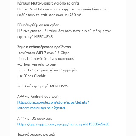
Κάλυψη Multi-Gigabit για όλο το σπίτι
Οι μονάδες Halo mesh λειτουργούν ως ενιαίο δίκτυο και
καλύπτουν το σπίτι σας έως και 460 m².
Εύκολη ρύθμιση και χρήση
Η διαχείριση του δικτύου δεν ήταν ποτέ πιο εύκολη με την
εφαρμογή MERCUSYS.
Σημεία ενδιαφέροντος προϊόντος
-ταχύτητες WiFi 7 έως 3.6 Gbps
-έως 150 συνδεδεμένες συσκευές
-κάλυψη για όλο το σπίτι
-εύκολη διαχείριση μέσω εφαρμογής
-με θύρες Gigabit
Συμβατή εφαρμογή: MERCUSYS
APP για Android συσκευή:
https://play.google.com/store/apps/details?
id=com.mercusys.halo&hl=el
APP για iOS συσκευή:
https://apps.apple.com/sg/app/mercusys/id1539545426
Τεχνικά χαρακτηριστικά