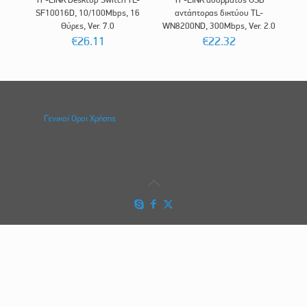
SF10016D, 10/100Mbps, 16
αντάπτορας δικτύου TL-
Θύρες, Ver. 7.0
WN8200ND, 300Mbps, Ver. 2.0
€
26.11
€
22.32
Γενικοί Οροι Χρήσης