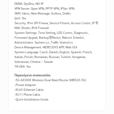
DDNS: DynDns, NO-IP
VPN Server: Open VPN, PPTP VPN, IPSec VPN
SMS: Inbox, New Message, Outbox, Drafts
QoS: Yes
Security: IPv4 SPI Firewa, Service Filterin, Access Contro, IP &
MAC Bindin, IPv6 Firewall
System Settings: Time Setting, LED Contro, Diagnostic,
Firmware Upgrad, Backup&Restor, Reboot Schedul,
Administratio, System Lo, Traffic Statistics
Device Management: MERCUSYS APP, Web GUI
System Language: Czech, Danish, English, Spanish, French,
Italian, Polish, Romanian, Russian, Turkish, Hungarian,
Indonesian, Chinese – Taiwan
TR-069: Yes
Περιεχόμενα συσκευασίας
-5G AX3000 Wireless Dual Band Router (MB520-5G)
-Power Adapter
-RJ45 Ethernet Cable
-RJ11 Phone Cable
-Quick Installation Guide