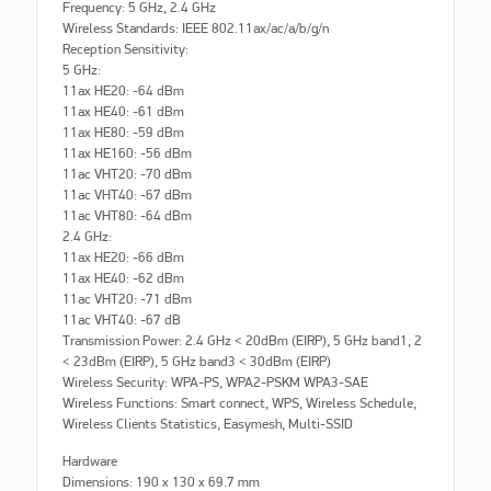
Frequency: 5 GHz, 2.4 GHz
Wireless Standards: IEEE 802.11ax/ac/a/b/g/n
Reception Sensitivity:
5 GHz:
11ax HE20: -64 dBm
11ax HE40: -61 dBm
11ax HE80: -59 dBm
11ax HE160: -56 dBm
11ac VHT20: -70 dBm
11ac VHT40: -67 dBm
11ac VHT80: -64 dBm
2.4 GHz:
11ax HE20: -66 dBm
11ax HE40: -62 dBm
11ac VHT20: -71 dBm
11ac VHT40: -67 dB
Transmission Power: 2.4 GHz < 20dBm (EIRP), 5 GHz band1, 2
< 23dBm (EIRP), 5 GHz band3 < 30dBm (EIRP)
Wireless Security: WPA-PS, WPA2-PSKM WPA3-SAE
Wireless Functions: Smart connect, WPS, Wireless Schedule,
Wireless Clients Statistics, Easymesh, Multi-SSID
Hardware
Dimensions: 190 x 130 x 69.7 mm