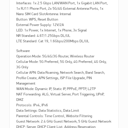
Interfaces: 1x 2.5 Gbps LAN/WAN Port, 1x Gigabit LAN Port,
1x RJ11 Phone Port, 2x 5G/4G External Antenna Ports, 1x
Nano SIM Card SlotAntenna: Internal
Button: WPS, Reset Button
External Power Supply: 12V/2A
LED: 1x Power, 1x Internet, 1x Phone, 3x Signal
NR Standard: 4.67/1.25Gbps DL/UL
LTE Standard: Cat 19, 1.6Gbps/200Mbps DL/UL
Software
Operation Mode: 5G/4G/3G Router, Wireless Router
Cellular Mode: 5G Preferred, 5G Only, 4G Preferred, 4G Only,
3G Only
Cellular APN: Data Roaming, Network Search, Band Search,
Profile Create, APN Settings, ISP File Upgrade, PIN
Management
WAN Mode: Dynamic IP, Static IP, PPPoE, PPTP, L2TP
NAT Forwarding: ALG, Virtual Server, Port Triggering, UPnP,
DMZ
Protocols: IPv4, IPv6
Data Settings: Data Statistics, Data Limit
Parental Controls: Time Control, Website Filtering
Guest Network: 2.4 GHz Guest Network, 5 GHz Guest Network
DHCP: Server, DHCP Client List, Address Reservation