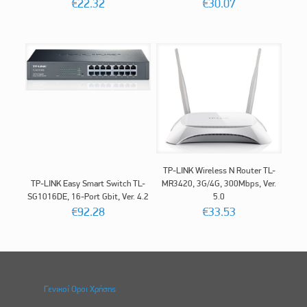
€
22.32
€
30.07
TP-LINK Wireless N Router TL-
TP-LINK Easy Smart Switch TL-
MR3420, 3G/4G, 300Mbps, Ver.
SG1016DE, 16-Port Gbit, Ver. 4.2
5.0
€
92.28
€
33.53
Γενικοί Οροι Χρήσης