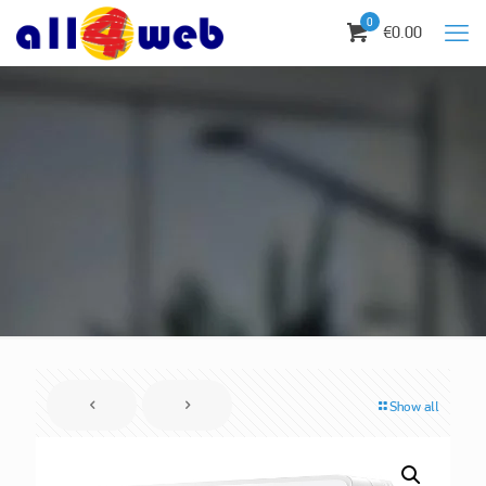
0
€0.00
Show all