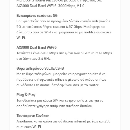
MERCUSYS Router MB520-5G με θύρα τηλεφώνου, 5G,
AX3000 Dual Band WiFi 6, 3000Mbps, V.1.0
Ενισχυμένες ταχύτητες 5G
Επωφεληθείτε από το προηγμένο δίκτυό κινητής τηλεφωνίας
5G με ταχύτητες λήψης έως και 4.67 Gbps. Μετέτρεψε το
δίκτυο 5G σου σε Wi-Fi και μοιράσου το με πολλές συσκευές
Wi-Fi.
AX3000 Dual Band WiFi 6
Ταχύτητες έως 2402 Mbps στη ζώνη των 5 GHz και 574 Mbps
στη ζώνη των 2.4 GHz.
Θύρα τηλεφώνου VoLTE/CSFB
Με τη θύρα τηλεφώνου μπορείτε να πραγματοποιείτε ή να
λαμβάνετε τηλεφωνικές κλήσεις μέσω διαδικτύου απλώς
συνδέοντας τη συσκευή τηλεφώνου σας με το router.
Plug & Play
Τοποθετήστε μια κάρτα SIM και ενεργοποιήστε την για να
απολαύσετε γρήγορη ασύρματη σύνδεση δικτύου.
Ταυτόχρονη Σύνδεση
Απόλαυσε κοινή χρήση της σύνδεσης internet με έως και 256
συσκευές Wi-Fi.