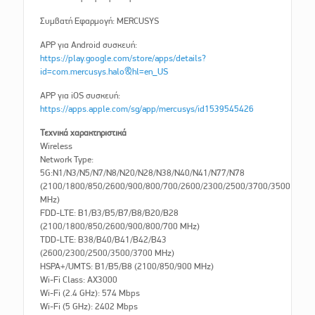
Συμβατή Εφαρμογή: MERCUSYS
APP για Android συσκευή:
https://play.google.com/store/apps/details?
id=com.mercusys.halo&hl=en_US
APP για iOS συσκευή:
https://apps.apple.com/sg/app/mercusys/id1539545426
Τεχνικά χαρακτηριστικά
Wireless
Network Type:
5G:N1/N3/N5/N7/N8/N20/N28/N38/N40/N41/N77/N78
(2100/1800/850/2600/900/800/700/2600/2300/2500/3700/3500
MHz)
FDD-LTE: B1/B3/B5/B7/B8/B20/B28
(2100/1800/850/2600/900/800/700 MHz)
TDD-LTE: B38/B40/B41/B42/B43
(2600/2300/2500/3500/3700 MHz)
HSPA+/UMTS: B1/B5/B8 (2100/850/900 MHz)
Wi-Fi Class: AX3000
Wi-Fi (2.4 GHz): 574 Mbps
Wi-Fi (5 GHz): 2402 Mbps