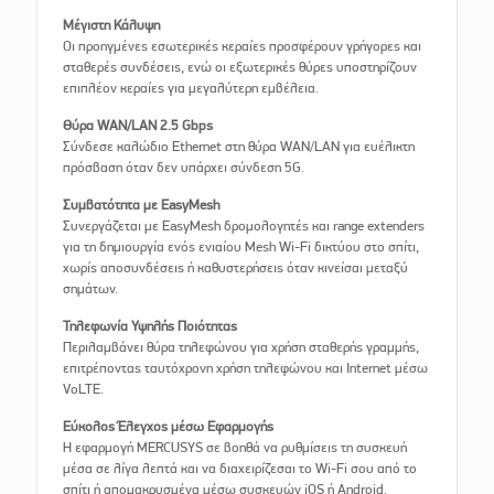
Μέγιστη Κάλυψη
Οι προηγμένες εσωτερικές κεραίες προσφέρουν γρήγορες και
σταθερές συνδέσεις, ενώ οι εξωτερικές θύρες υποστηρίζουν
επιπλέον κεραίες για μεγαλύτερη εμβέλεια.
Θύρα WAN/LAN 2.5 Gbps
Σύνδεσε καλώδιο Ethernet στη θύρα WAN/LAN για ευέλικτη
πρόσβαση όταν δεν υπάρχει σύνδεση 5G.
Συμβατότητα με EasyMesh
Συνεργάζεται με EasyMesh δρομολογητές και range extenders
για τη δημιουργία ενός ενιαίου Mesh Wi-Fi δικτύου στο σπίτι,
χωρίς αποσυνδέσεις ή καθυστερήσεις όταν κινείσαι μεταξύ
σημάτων.
Τηλεφωνία Υψηλής Ποιότητας
Περιλαμβάνει θύρα τηλεφώνου για χρήση σταθερής γραμμής,
επιτρέποντας ταυτόχρονη χρήση τηλεφώνου και Internet μέσω
VoLTE.
Εύκολος Έλεγχος μέσω Εφαρμογής
Η εφαρμογή MERCUSYS σε βοηθά να ρυθμίσεις τη συσκευή
μέσα σε λίγα λεπτά και να διαχειρίζεσαι το Wi-Fi σου από το
σπίτι ή απομακρυσμένα μέσω συσκευών iOS ή Android.