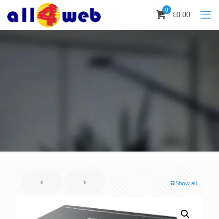
0
€0.00
Show all