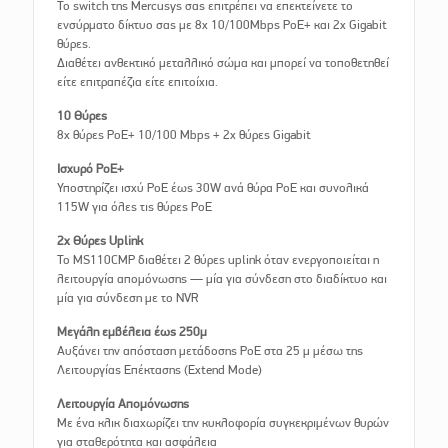
Το switch της Mercusys σας επιτρέπει να επεκτείνετε το
ενσύρματο δίκτυο σας με 8x 10/100Mbps PoE+ και 2x Gigabit
θύρες.
Διαθέτει ανθεκτικό μεταλλικό σώμα και μπορεί να τοποθετηθεί
είτε επιτραπέζια είτε επιτοίχια.
10 Θύρες
8x θύρες PoE+ 10/100 Mbps + 2x θύρες Gigabit
Ισχυρό PoE+
Υποστηρίζει ισχύ PoE έως 30W ανά θύρα PoE και συνολικά
115W για όλες τις θύρες PoE
2x Θύρες Uplink
Το MS110CMP διαθέτει 2 θύρες uplink όταν ενεργοποιείται η
λειτουργία απομόνωσης — μία για σύνδεση στο διαδίκτυο και
μία για σύνδεση με το NVR
Μεγάλη εμβέλεια έως 250μ
Αυξάνει την απόσταση μετάδοσης PoE στα 25 μ μέσω της
Λειτουργίας Επέκτασης (Extend Mode)
Λειτουργία Απομόνωσης
Με ένα κλικ διαχωρίζει την κυκλοφορία συγκεκριμένων θυρών
για σταθερότητα και ασφάλεια