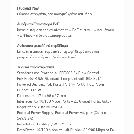
Plug and Play
Εύκολο στη χρήση, εξοικονομεί χρόνο και κόπο
Αυτόματη Επαναφορά PoE
Κάνει αυτόματη επανεκκίνηση των PoE συσκευών που έχουν
«κολλήσει» ή δεν ανταποκρίνονται
Ανθεκτικό μεταλλικό περίβλημα
Επιτρέπει αποτελεσματική απαγωγή θερμότητας και
μακροχρόνια διάρκεια ζωής του δικτύου
Τεχνικά χαρακτηριστικά
Standards and Protocols: IEEE 802.3x Flow Control
PoE Ports: RJ45, Standard: Compliant with 802.3 af/at
Powered Devices, PoE Ports: Port 1- Port 8, PoE Power
Budget: 115 W
Dimensions: 171 x 98 x 27 mm
Interfaces: 8x 10/100 Mbps Ports + 2x Gigabit Ports, Auto-
Negotiation, Auto MDI/MDIX
External Power Supply: External Power Adapter (Output:
54V/2.2A)
Installation: Desktop / Wall Mount
Data Rates: 10/100 Mbps at Half Duplex, 20/200 Mbps at Full