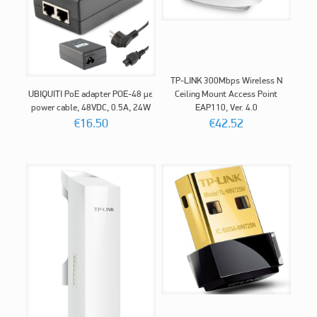
TP-LINK 300Mbps Wireless N
UBIQUITI PoE adapter POE-48 με
Ceiling Mount Access Point
power cable, 48VDC, 0.5A, 24W
EAP110, Ver. 4.0
€
16.50
€
42.52