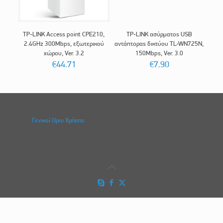
TP-LINK Access point CPE210,
TP-LINK ασύρματος USB
2.4GHz 300Mbps, εξωτερικού
αντάπτορας δικτύου TL-WN725N,
χώρου, Ver. 3.2
150Mbps, Ver. 3.0
€
44.71
€
7.90
Γενικοί Οροι Χρήσης