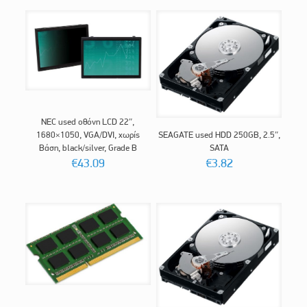
NEC used οθόνη LCD 22″,
1680×1050, VGA/DVI, χωρίς
SEAGATE used HDD 250GB, 2.5″,
Βάση, black/silver, Grade B
SATA
€
43.09
€
3.82