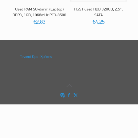
Used RAM SO-dimm (Laptop)
HGST used HDD 320GB, 2.5″,
DDR3, 1GB, 1066mHz PC3-8500
SATA
€
2.83
€
4.25
Γενικοί Οροι Χρήσης