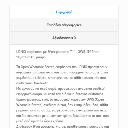
Περιγραφή
Επιπλέον πληροφορίες
Αξιολογήσεις
0
LDNIO earphones με θήκη φόρτισης T11, OWS, Φ15mm,
50/450mAh, μαύρα
Τα Open Wearable Stereo earphones της LDNIO προσφέρουν
κορυφαία ποιότητα ήχου και άριστη εφαρμογή στο αυτί. Είναι
συμβατά με tablets, smartphones και άλλες συσκευές που
διαθέτουν Bluetooth.
Με εργονομικό σχεδιασμό, προσφέρουν άνετη και σταθερή
εφαρμογή ακόμη και κατά την διάρκεια έντονης αθλητικής
δραστηριότητας, ενώ, το ακουστικό χάρη στον OWS (Open
Wearable Stereo) σχεδιασμό του, δεν εφαρμόζει μέσα, άλλα
μπροστά από το αυτί, μεταφέροντας τον ήχο μέσω του αέρα
και διατηρώντας με αυτόν τον τρόπο ξεκούραστο το αυτί σας
μετά από αρκετές ώρες χρήσης.
Διαθέτουν θήκη φόρτισης, για την αποθήκευση, προστασία και