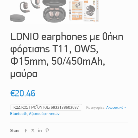
LDNIO earphones με θήκη
φόρτισης T11, OWS,
Φ15mm, 50/450mAh,
μαύρα
€
20.46
ΚΩΔΙΚΌΣ ΠΡΟΪΌΝΤΟΣ:
6933138603697
Κατηγορίες:
Ακουστικά -
Bluetooth
,
Αξεσουάρ κινητών
Share