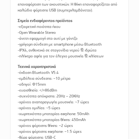
επαναφόρτιση των ακουστικών. Η θήκη επαναφορτίζεται από
καλώδιο φόρτισης USB (συμπεριλαμβάνεται).
Σημεία ενδιαφέροντος προϊόντος
-εξαιρετική ποιότητα ήχου
-Open Wearable Stereo
-άνετη εφαρμογή στο αυτί με γάντζο
-γρήγορη σύνδεση με smartphone μέσω Bluetooth
-IPX4, ανθεκτικά σε σταγονίδια νερού & ιδρώτα
-πλήκτρο αφής για τον έλεγχο μουσικής & κλήσεων
Τεχνικά χαρακτηριστικά
-έκδοση Bluetooth: V5.4
-εμβέλεια σύνδεσης: ~10 μέτρα
-οδηγοί: Φ15mm
-ευαισθησία: </=86dBm
-συχνότητα απόκρισης: 20Hz – 20KHz
-χρόνος αναπαραγωγής μουσικής: ~7 ώρες
-χρόνος ομιλίας: ~5 ώρες
-χωρητικότητα μπαταρίας earphone: 50mAh
-χωρητικότητα μπαταρίας θήκης: 450mAh
-χρόνος φόρτισης θήκης: ~2 ώρες
-χρόνος φόρτισης earphone: ~1.5 ώρες
-θύρα φόρτισης: USB-C