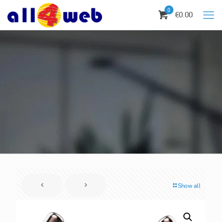
0
€0.00
Show all