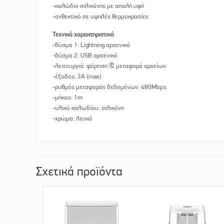
-καλώδιο σιλικόνης με απαλή υφή
-ανθεκτικό σε υψηλές θερμοκρασίες
Τεχνικά χαρακτηριστικά
-βύσμα 1: Lightning αρσενικό
-βύσμα 2: USB αρσενικό
-λειτουργιά: φόρτιση & μεταφορά αρχείων
-έξοδος: 3Α (max)
-ρυθμός μεταφοράς δεδομένων: 480Mbps
-μήκος: 1m
-υλικό καλωδίου: σιλικόνη
-χρώμα: λευκό
Σχετικά προϊόντα