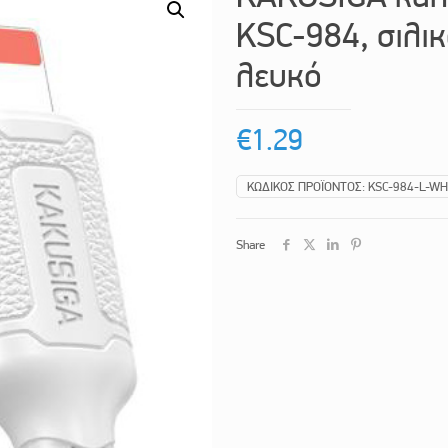
KSC-984, σιλι
λευκό
€
1.29
ΚΩΔΙΚΌΣ ΠΡΟΪΌΝΤΟΣ:
KSC-984-L-WH
Share