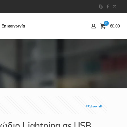
0
Επικοινωvία
€0.00
Show all
διο Lightning σε USB