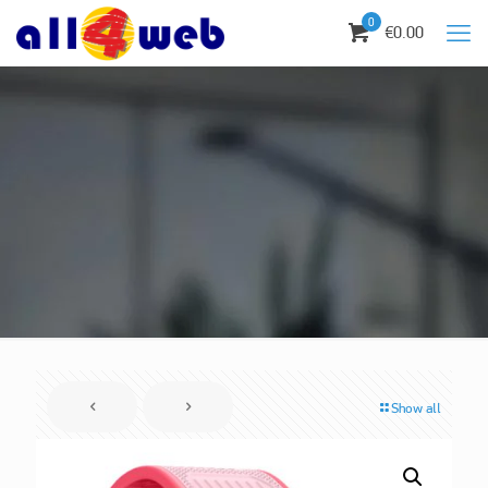
0
€0.00
Show all