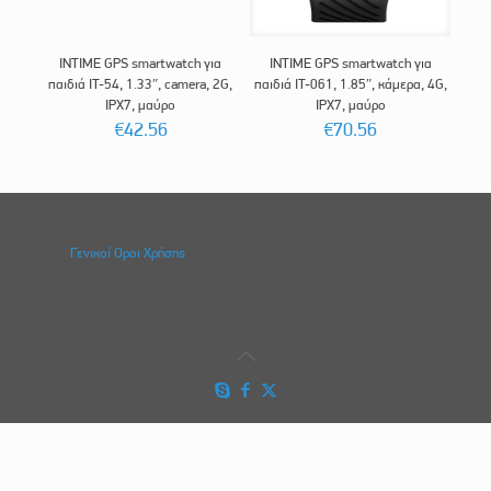
INTIME GPS smartwatch για
INTIME GPS smartwatch για
παιδιά IT-54, 1.33″, camera, 2G,
παιδιά IT-061, 1.85″, κάμερα, 4G,
IPX7, μαύρο
IPX7, μαύρο
€
42.56
€
70.56
Γενικοί Οροι Χρήσης