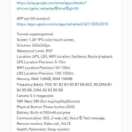
https://play.google.com/store/apps/details?
id=com.tgelec.setracker&hl=el&gl=US
APP για iOS συσκευή:
https://apps.apple.com/us/app/setracker2/id1136532910
Τεχνικά χαρακτηριστικά
Screen: 1.28″ IPS color touch screen,
Solution: 240x240px
Waterproof Level: IPX7
Location: GPS, LBS, WIFI location, Geofence, Route playback
GPS Location Precision: 5-15m
WIFI Location Precision: 50-100m
LBS Location Precision: 100-1000m
Memory: RAM 128MB, ROM 196MB
Frequency Bands: FDD: B1 B2 B3 B5 B7 B8 B20, WCDMA:B1
B2 B5 B8, GSM: B2 B3 B5 B8
Camera: 0.3 megapixels
SIM: Nano SIM (δεν συμπεριλαμβάνεται)
Physical Button: Power button (SOS)
Battery: Built-in 500mAh polymer
Communication: SOS, 2-way call, Voice & Text message,
Remote monitor, Video call, VoLTE
Health: Pedometer, Sleep monitor