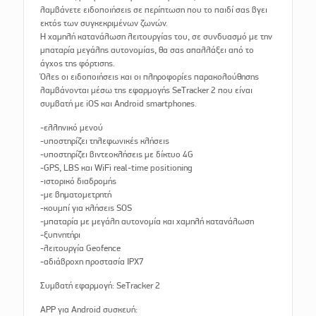
λαμβάνετε ειδοποιήσεις σε περίπτωση που το παιδί σας βγει
εκτός των συγκεκριμένων ζωνών.
Η χαμηλή κατανάλωση λειτουργίας του, σε συνδυασμό με την
μπαταρία μεγάλης αυτονομίας, θα σας απαλλάξει από το
άγχος της φόρτισης.
Όλες οι ειδοποιήσεις και οι πληροφορίες παρακολούθησης
λαμβάνονται μέσω της εφαρμογής SeTracker 2 που είναι
συμβατή με iOS και Android smartphones.
-ελληνικό μενού
-υποστηρίζει τηλεφωνικές κλήσεις
-υποστηρίζει βιντεοκλήσεις με δίκτυο 4G
-GPS, LBS και WiFi real-time positioning
-ιστορικό διαδρομής
-με βηματομετρητή
-κουμπί για κλήσεις SOS
-μπαταρία με μεγάλη αυτονομία και χαμηλή κατανάλωση
-ξυπνητήρι
-λειτουργία Geofence
-αδιάβροχη προστασία IPX7
Συμβατή εφαρμογή: SeTracker 2
APP για Android συσκευή: