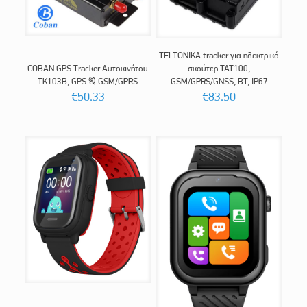
TELTONIKA tracker για ηλεκτρικό
COBAN GPS Tracker Αυτοκινήτου
σκούτερ TAT100,
TK103B, GPS & GSM/GPRS
GSM/GPRS/GNSS, BT, IP67
€
50.33
€
83.50