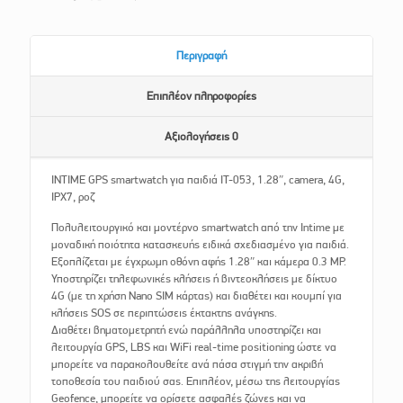
Περιγραφή
Επιπλέον πληροφορίες
Αξιολογήσεις
0
INTIME GPS smartwatch για παιδιά IT-053, 1.28″, camera, 4G,
IPX7, ροζ
Πολυλειτουργικό και μοντέρνο smartwatch από την Intime με
μοναδική ποιότητα κατασκευής ειδικά σχεδιασμένο για παιδιά.
Εξοπλίζεται με έγχρωμη οθόνη αφής 1.28″ και κάμερα 0.3 MP.
Υποστηρίζει τηλεφωνικές κλήσεις ή βιντεοκλήσεις με δίκτυο
4G (με τη χρήση Nano SIM κάρτας) και διαθέτει και κουμπί για
κλήσεις SOS σε περιπτώσεις έκτακτης ανάγκης.
Διαθέτει βηματομετρητή ενώ παράλληλα υποστηρίζει και
λειτουργία GPS, LBS και WiFi real-time positioning ώστε να
μπορείτε να παρακολουθείτε ανά πάσα στιγμή την ακριβή
τοποθεσία του παιδιού σας. Επιπλέον, μέσω της λειτουργίας
Geofence, μπορείτε να ορίσετε ασφαλές ζώνες και να