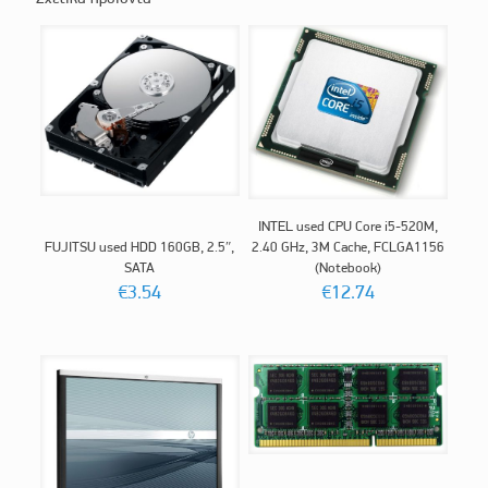
INTEL used CPU Core i5-520M,
FUJITSU used HDD 160GB, 2.5″,
2.40 GHz, 3M Cache, FCLGA1156
SATA
(Notebook)
€
3.54
€
12.74