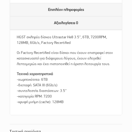
Επιπλέον πληροφορίες
Αξιολογήσεις
0
HGST σκληρός δίσκος Ultrastar He8 3.5″, 6TB, 7200RPM,
128MB, 6Gb/s, Factory Recertified
Οι Factory Recertified είναι δίσκοι που έχουν επιστραφεί στον
κατασκευαστή για διάφορους λόγους, έχουν ελεγχθεί
λεπτομερώς και έχει πιστοποιηθεί η άριστη λειτουργία τους.
Τεχνικά χαρακτηριστικά
-χωρητικότητα: 6TB
-διεπαφή: SATA III (6Gb/s)
-συντελεστής διαστάσεων: 3.5″
-κατηγορία RPM: 7200
-κρυφή μνήμη (cache): 128MB
Σχετικά προϊόντα