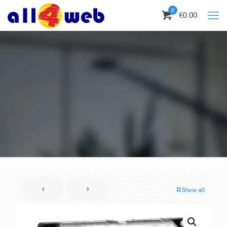
0
€0.00
Show all