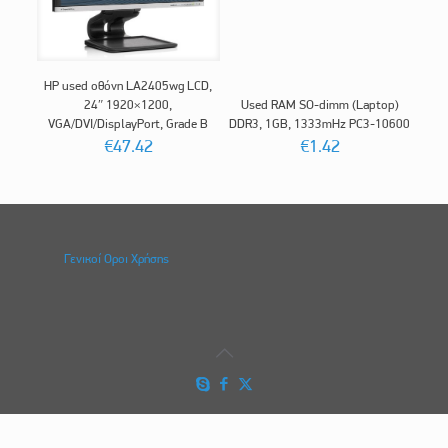
HP used οθόνη LA2405wg LCD,
24″ 1920×1200,
Used RAM SO-dimm (Laptop)
VGA/DVI/DisplayPort, Grade B
DDR3, 1GB, 1333mHz PC3-10600
€
47.42
€
1.42
Γενικοί Οροι Χρήσης