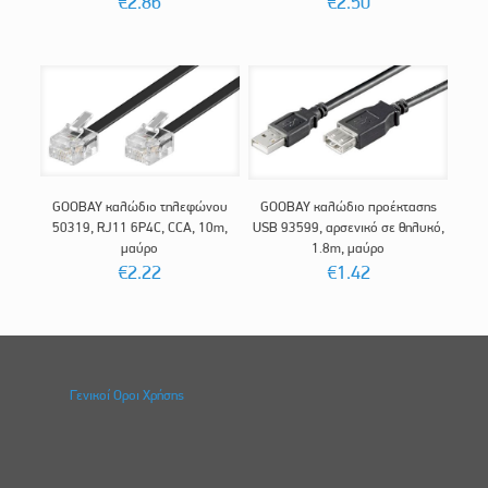
€
2.86
€
2.50
GOOBAY καλώδιο τηλεφώνου
GOOBAY καλώδιο προέκτασης
50319, RJ11 6P4C, CCA, 10m,
USB 93599, αρσενικό σε θηλυκό,
μαύρο
1.8m, μαύρο
€
2.22
€
1.42
Γενικοί Οροι Χρήσης