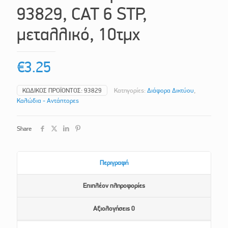
93829, CAT 6 STP,
μεταλλικό, 10τμχ
€
3.25
ΚΩΔΙΚΌΣ ΠΡΟΪΌΝΤΟΣ:
93829
Κατηγορίες:
Διάφορα Δικτύου
,
Καλώδια - Αντάπτορες
Share
Περιγραφή
Επιπλέον πληροφορίες
Αξιολογήσεις
0