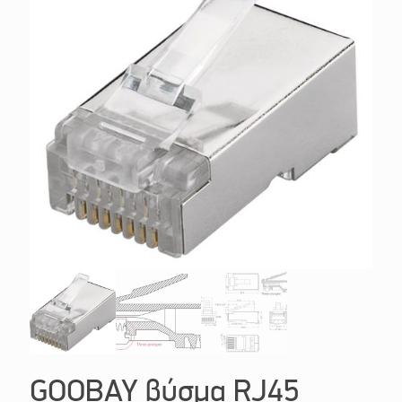
GOOBAY βύσμα RJ45