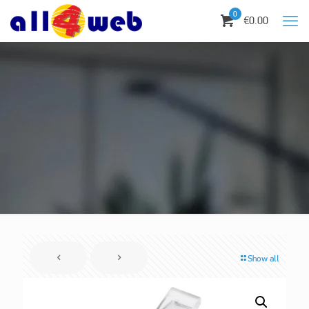
0
€0.00
Show all