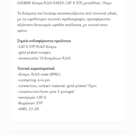
GOOBAY βύσμα RJ45 93829, CAT 6 STP, μεταλλικό, 10τμχ
Τα βύσματα της Goobay κατασκευάζονται από ποιοτικά υλικά,
με τις υψηλότερες τεχνικές προδιαγραφές, προσφέροντας
αξιόπιστη λειτουργία υψηλής απόδοσης, με αντοχή στον
χρόνο.
Σημεία ενδιαφέροντος προϊόντος
-CAT 6 STP RJ45 βύσμα
-gold plated επαφές
-συσκευασία 10 βυσμάτων RJ45
Τεχνικά χαρακτηριστικά
-βύσμα: RJ45 male (8P8C)
-contacting: 4+4 pin
-connection, contact material: gold-plated 15µm
-construction form: pins 3-pronged
-κατηγορία: CAT 6
-θωράκιση: STP
-AWG: 23-26