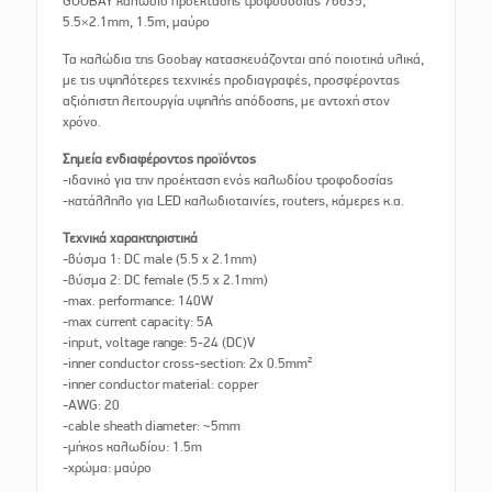
GOOBAY καλώδιο προέκτασης τροφοδοσίας 76635,
5.5×2.1mm, 1.5m, μαύρο
Τα καλώδια της Goobay κατασκευάζονται από ποιοτικά υλικά,
με τις υψηλότερες τεχνικές προδιαγραφές, προσφέροντας
αξιόπιστη λειτουργία υψηλής απόδοσης, με αντοχή στον
χρόνο.
Σημεία ενδιαφέροντος προϊόντος
-ιδανικό για την προέκταση ενός καλωδίου τροφοδοσίας
-κατάλληλο για LED καλωδιοταινίες, routers, κάμερες κ.α.
Τεχνικά χαρακτηριστικά
-βύσμα 1: DC male (5.5 x 2.1mm)
-βύσμα 2: DC female (5.5 x 2.1mm)
-max. performance: 140W
-max current capacity: 5A
-input, voltage range: 5-24 (DC)V
-inner conductor cross-section: 2x 0.5mm²
-inner conductor material: copper
-AWG: 20
-cable sheath diameter: ~5mm
-μήκος καλωδίου: 1.5m
-χρώμα: μαύρο