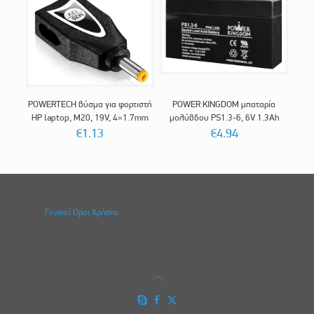
POWERTECH βύσμα για φορτιστή
POWER KINGDOM μπαταρία
HP laptop, M20, 19V, 4×1.7mm
μολύβδου PS1.3-6, 6V 1.3Ah
€
1.13
€
4.94
Γενικοί Οροι Χρήσης