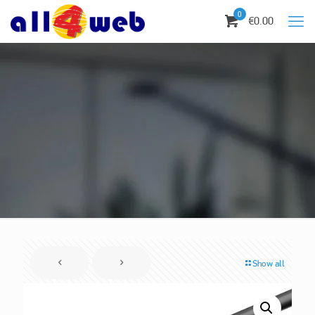
0
€0.00
Show all