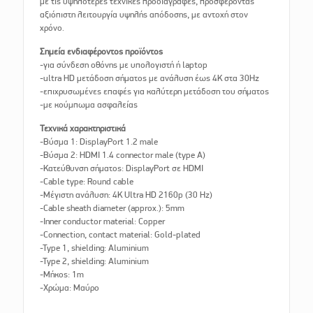
με τις υψηλότερες τεχνικές προδιαγραφές, προσφέροντας
αξιόπιστη λειτουργία υψηλής απόδοσης, με αντοχή στον
χρόνο.
Σημεία ενδιαφέροντος προϊόντος
-για σύνδεση οθόνης με υπολογιστή ή laptop
-ultra HD μετάδοση σήματος με ανάλυση έως 4K στα 30Hz
-επιχρυσωμένες επαφές για καλύτερη μετάδοση του σήματος
-με κούμπωμα ασφαλείας
Τεχνικά χαρακτηριστικά
-Βύσμα 1: DisplayPort 1.2 male
-Βύσμα 2: HDMI 1.4 connector male (type A)
-Κατεύθυνση σήματος: DisplayPort σε HDMI
-Cable type: Round cable
-Μέγιστη ανάλυση: 4K Ultra HD 2160p (30 Hz)
-Cable sheath diameter (approx.): 5mm
-Inner conductor material: Copper
-Connection, contact material: Gold-plated
-Type 1, shielding: Aluminium
-Type 2, shielding: Aluminium
-Μήκος: 1m
-Χρώμα: Μαύρο