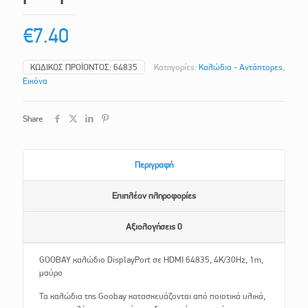
€
7.40
ΚΩΔΙΚΌΣ ΠΡΟΪΌΝΤΟΣ:
64835
Κατηγορίες:
Καλώδια - Αντάπτορες
,
Εικόνα
Share
Περιγραφή
Επιπλέον πληροφορίες
Αξιολογήσεις
0
GOOBAY καλώδιο DisplayPort σε HDMI 64835, 4K/30Hz, 1m,
μαύρο
Τα καλώδια της Goobay κατασκευάζονται από ποιοτικά υλικά,