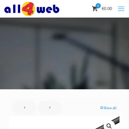
0
€0.00
Show all