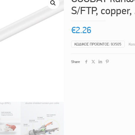
S/FTP, copper
€
2.26
ΚΩΔΙΚΌΣ ΠΡΟΪΌΝΤΟΣ:
93505
Κατ
Share