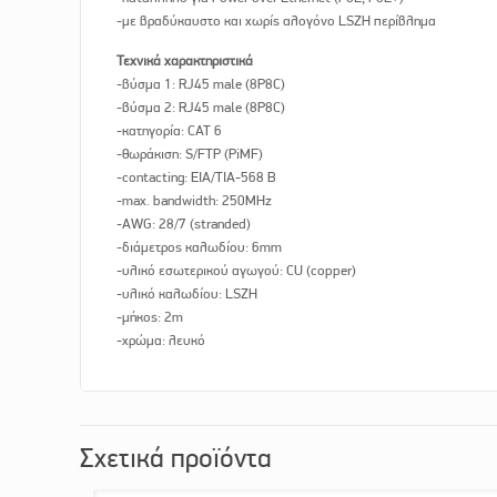
-με βραδύκαυστο και χωρίς αλογόνο LSZH περίβλημα
Τεχνικά χαρακτηριστικά
-βύσμα 1: RJ45 male (8P8C)
-βύσμα 2: RJ45 male (8P8C)
-κατηγορία: CAT 6
-θωράκιση: S/FTP (PiMF)
-contacting: EIA/TIA-568 B
-max. bandwidth: 250MHz
-AWG: 28/7 (stranded)
-διάμετρος καλωδίου: 6mm
-υλικό εσωτερικού αγωγού: CU (copper)
-υλικό καλωδίου: LSZH
-μήκος: 2m
-χρώμα: λευκό
Σχετικά προϊόντα