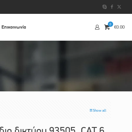
0
Επικοινωvία
€0.00
Show all
ο δικτύου 93505, CAT 6