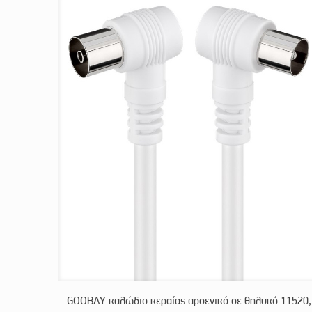
GOOBAY καλώδιο κεραίας αρσενικό σε θηλυκό 11520,