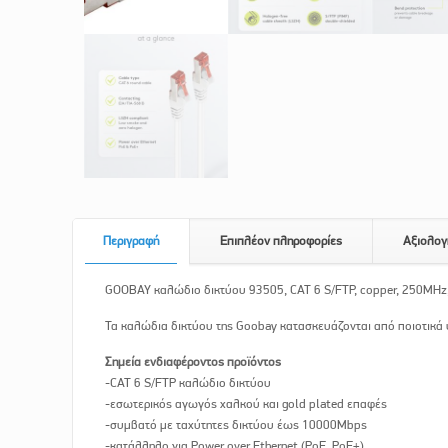
Περιγραφή
Επιπλέον πληροφορίες
Αξιολογ
GOOBAY καλώδιο δικτύου 93505, CAT 6 S/FTP, copper, 250MHz
Τα καλώδια δικτύου της Goobay κατασκευάζονται από ποιοτικά υ
Σημεία ενδιαφέροντος προϊόντος
-CAT 6 S/FTP καλώδιο δικτύου
-εσωτερικός αγωγός χαλκού και gold plated επαφές
-συμβατό με ταχύτητες δικτύου έως 10000Mbps
-κατάλληλο για Power over Ethernet (PoE, PoE+)