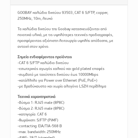
GOOBAY καλώδιο δικτύου 93503, CAT 6 S/FTP, copper,
250MHz, 10m, λευκό
Τα καλώδια δικτύου της Goobay κατασκευάζονται από
ποιοτικά υλικά, με τις υψηλότερες τεχνικές προδιαγραφές,
προσφέροντας αξιόπιστη λειτουργία υψηλής απόδοσης, με
αντοχή στον χρόνο.
Σημεία ενδιαφέροντος προϊόντος
-CAT 6 S/FTP καλώδιο δικτύου
-εσωτερικός αγωγός χαλκού και gold plated επαφές
-συμβατό με ταχύτητες δικτύου έως 10000Mbps
-κατάλληλο για Power over Ethernet (PoE, PoE+)
-με βραδύκαυστο και χωρίς αλογόνο LSZH περίβλημα
Τεχνικά χαρακτηριστικά
-βύσμα 1: RJ45 male (8P8C)
-βύσμα 2: RJ45 male (8P8C)
-κατηγορία: CAT 6
-θωράκιση: S/FTP (PiMF)
-contacting: EIA/TIA-568 B
-max. bandwidth: 250MHz
-AWG: 28/7 (stranded)