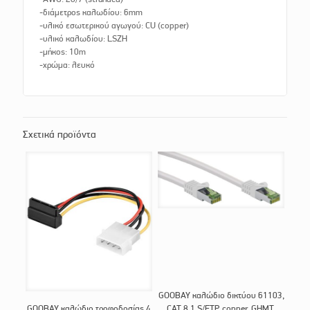
-διάμετρος καλωδίου: 6mm
-υλικό εσωτερικού αγωγού: CU (copper)
-υλικό καλωδίου: LSZH
-μήκος: 10m
-χρώμα: λευκό
Σχετικά προϊόντα
GOOBAY καλώδιο δικτύου 61103,
GOOBAY καλώδιο τροφοδοσίας 4
CAT 8.1 S/FTP, copper, GHMT,