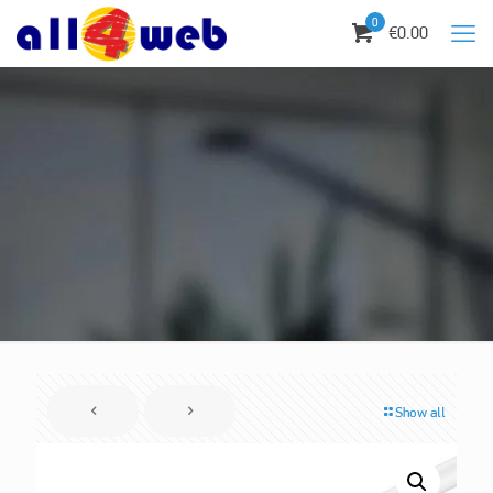
0
€0.00
Show all