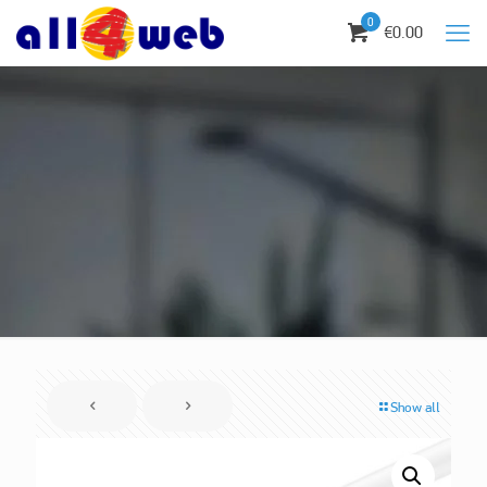
0
€0.00
Show all