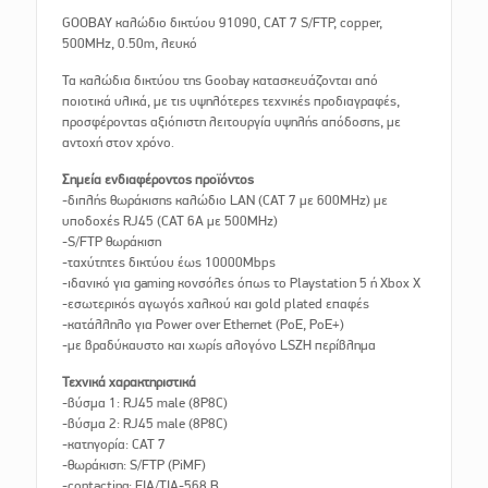
GOOBAY καλώδιο δικτύου 91090, CAT 7 S/FTP, copper,
500MHz, 0.50m, λευκό
Τα καλώδια δικτύου της Goobay κατασκευάζονται από
ποιοτικά υλικά, με τις υψηλότερες τεχνικές προδιαγραφές,
προσφέροντας αξιόπιστη λειτουργία υψηλής απόδοσης, με
αντοχή στον χρόνο.
Σημεία ενδιαφέροντος προϊόντος
-διπλής θωράκισης καλώδιο LAN (CAT 7 με 600MHz) με
υποδοχές RJ45 (CAT 6A με 500MHz)
-S/FTP θωράκιση
-ταχύτητες δικτύου έως 10000Mbps
-ιδανικό για gaming κονσόλες όπως το Playstation 5 ή Xbox X
-εσωτερικός αγωγός χαλκού και gold plated επαφές
-κατάλληλο για Power over Ethernet (PoE, PoE+)
-με βραδύκαυστο και χωρίς αλογόνο LSZH περίβλημα
Τεχνικά χαρακτηριστικά
-βύσμα 1: RJ45 male (8P8C)
-βύσμα 2: RJ45 male (8P8C)
-κατηγορία: CAT 7
-θωράκιση: S/FTP (PiMF)
-contacting: EIA/TIA-568 B