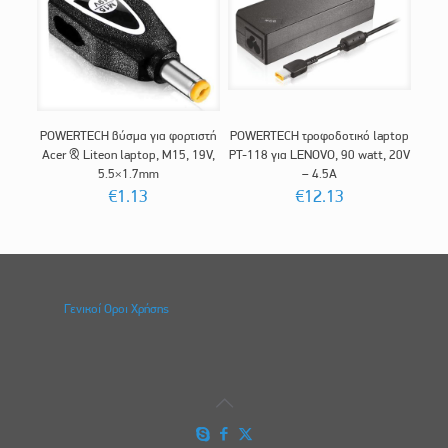
POWERTECH βύσμα για φορτιστή
POWERTECH τροφοδοτικό laptop
Acer & Liteon laptop, M15, 19V,
PT-118 για LENOVO, 90 watt, 20V
5.5×1.7mm
– 4.5A
€
1.13
€
12.13
Γενικοί Οροι Χρήσης