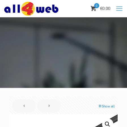
0
€0.00
Show all