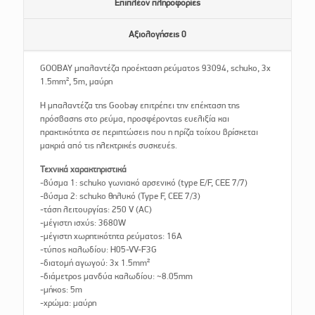
Επιπλέον πληροφορίες
Αξιολογήσεις
0
GOOBAY μπαλαντέζα προέκταση ρεύματος 93094, schuko, 3x
1.5mm², 5m, μαύρη
Η μπαλαντέζα της Goobay επιτρέπει την επέκταση της
πρόσβασης στο ρεύμα, προσφέροντας ευελιξία και
πρακτικότητα σε περιπτώσεις που η πρίζα τοίχου βρίσκεται
μακριά από τις ηλεκτρικές συσκευές.
Τεχνικά χαρακτηριστικά
-βύσμα 1: schuko γωνιακό αρσενικό (type E/F, CEE 7/7)
-βύσμα 2: schuko θηλυκό (Type F, CEE 7/3)
-τάση λειτουργίας: 250 V (AC)
-μέγιστη ισχύς: 3680W
-μέγιστη χωρητικότητα ρεύματος: 16A
-τύπος καλωδίου: H05-VV-F3G
-διατομή αγωγού: 3x 1.5mm²
-διάμετρος μανδύα καλωδίου: ~8.05mm
-μήκος: 5m
-χρώμα: μαύρη