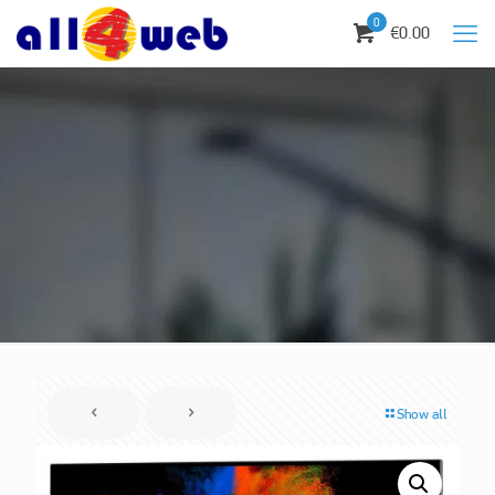
0
€0.00
Show all