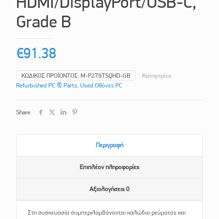
HDMI/DisplayPort/USB-C,
Grade B
€
91.38
ΚΩΔΙΚΌΣ ΠΡΟΪΌΝΤΟΣ:
M-P279TSQHD-GB
Κατηγορίες:
Refurbished PC & Parts
,
Used Οθόνες PC
Share
Περιγραφή
Επιπλέον πληροφορίες
Αξιολογήσεις
0
Στη συσκευασία συμπεριλαμβάνονται καλώδιο ρεύματος και