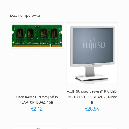
Σχετικά προϊόντα
FUJITSU used οθόνη B19-6 LED,
Used RAM SO-dimm μνήμη
19″ 1280×1024, VGA/DVI, Grade
(LAPTOP) DDR2, 1GB
B
€
2.12
€
28.84