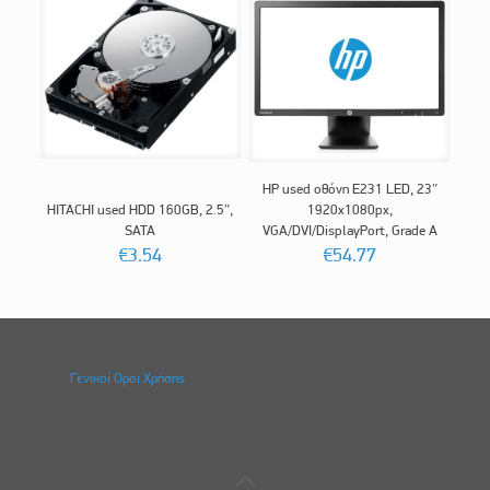
HP used οθόνη E231 LED, 23″
HITACHI used HDD 160GB, 2.5″,
1920x1080px,
SATA
VGA/DVI/DisplayPort, Grade A
€
3.54
€
54.77
Γενικοί Οροι Χρήσης