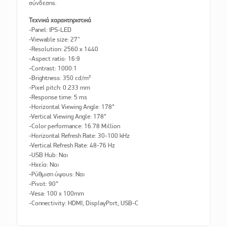
σύνδεσης.
Τεχνικά χαρακτηριστικά
-Panel: IPS-LED
-Viewable size: 27″
-Resolution: 2560 x 1440
-Aspect ratio: 16:9
-Contrast: 1000:1
-Brightness: 350 cd/m²
-Pixel pitch: 0.233 mm
-Response time: 5 ms
-Horizontal Viewing Angle: 178°
-Vertical Viewing Angle: 178°
-Color performance: 16.78 Million
-Horizontal Refresh Rate: 30-100 kHz
-Vertical Refresh Rate: 48-76 Hz
-USB Hub: Ναι
-Ηχεία: Ναι
-Ρύθμιση ύψους: Ναι
-Pivot: 90°
-Vesa: 100 x 100mm
-Connectivity: HDMI, DisplayPort, USB-C