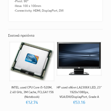
-Pivot: 90°
-Vesa: 100 x 100mm
-Connectivity: HDMI, DisplayPort, DVI
Σχετικά προϊόντα
INTEL used CPU Core i5-520M,
HP used οθόνη LA2306X LED, 23″
2.40 GHz, 3M Cache, FCLGA1156
1920x1080px,
(Notebook)
VGA/DVI/DisplayPort, Grade A
€
12.74
€
53.16