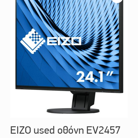
EIZO used οθόνη EV2457