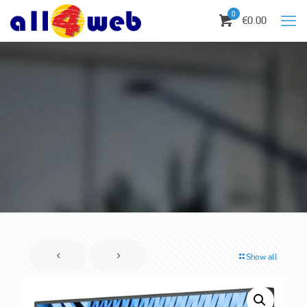
0
€0.00
Show all