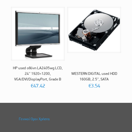
HP used οθόνη LA2405wg LCD,
24″ 1920×1200,
WESTERN DIGITAL used HDD
VGA/DVI/DisplayPort, Grade B
160GB, 2.5″, SATA
€
47.42
€
3.54
Γενικοί Οροι Χρήσης