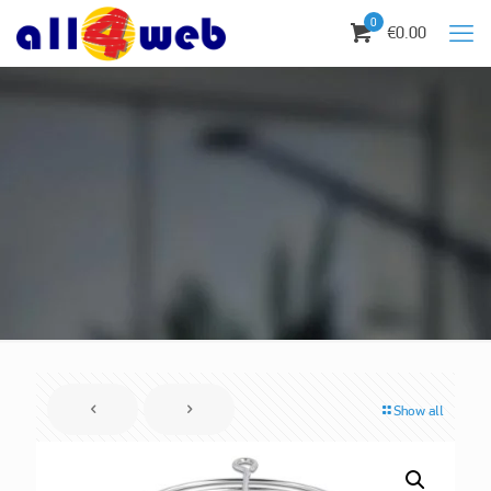
0
€0.00
Show all