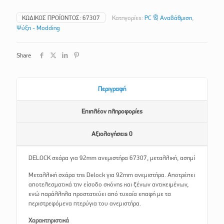
ΚΩΔΙΚΌΣ ΠΡΟΪΌΝΤΟΣ:
67307
Κατηγορίες:
PC & Αναβάθμιση
,
Ψύξη - Modding
Share
Περιγραφή
Επιπλέον πληροφορίες
Αξιολογήσεις
0
DELOCK σχάρα για 92mm ανεμιστήρα 67307, μεταλλική, ασημί
Μεταλλική σχάρα της Delock για 92mm ανεμιστήρα. Αποτρέπει
αποτελεσματικά την είσοδο σκόνης και ξένων αντικειμένων,
ενώ παράλληλα προστατεύει από τυχαία επαφή με τα
περιστρεφόμενα πτερύγια του ανεμιστήρα.
Χαρακτηριστικά