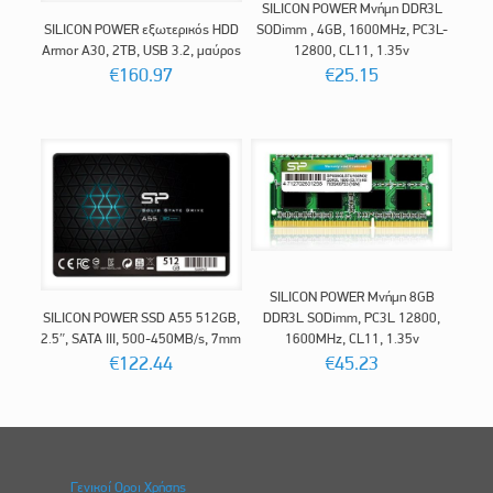
SILICON POWER Μνήμη DDR3L
SILICON POWER εξωτερικός HDD
SODimm , 4GB, 1600MHz, PC3L-
Armor A30, 2TB, USB 3.2, μαύρος
12800, CL11, 1.35v
€
160.97
€
25.15
SILICON POWER Μνήμη 8GB
SILICON POWER SSD A55 512GB,
DDR3L SODimm, PC3L 12800,
2.5″, SATA III, 500-450MB/s, 7mm
1600MHz, CL11, 1.35v
€
122.44
€
45.23
Γενικοί Οροι Χρήσης