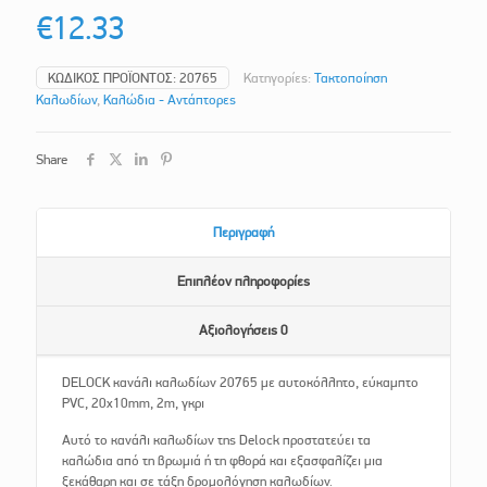
€
12.33
ΚΩΔΙΚΌΣ ΠΡΟΪΌΝΤΟΣ:
20765
Κατηγορίες:
Τακτοποίηση
Καλωδίων
,
Καλώδια - Αντάπτορες
Share
Περιγραφή
Επιπλέον πληροφορίες
Αξιολογήσεις
0
DELOCK κανάλι καλωδίων 20765 με αυτοκόλλητο, εύκαμπτο
PVC, 20x10mm, 2m, γκρι
Αυτό το κανάλι καλωδίων της Delock προστατεύει τα
καλώδια από τη βρωμιά ή τη φθορά και εξασφαλίζει μια
ξεκάθαρη και σε τάξη δρομολόγηση καλωδίων.