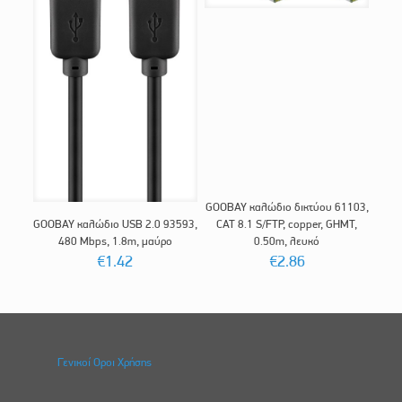
GOOBAY καλώδιο δικτύου 61103,
GOOBAY καλώδιο USB 2.0 93593,
CAT 8.1 S/FTP, copper, GHMT,
480 Mbps, 1.8m, μαύρο
0.50m, λευκό
€
1.42
€
2.86
Γενικοί Οροι Χρήσης