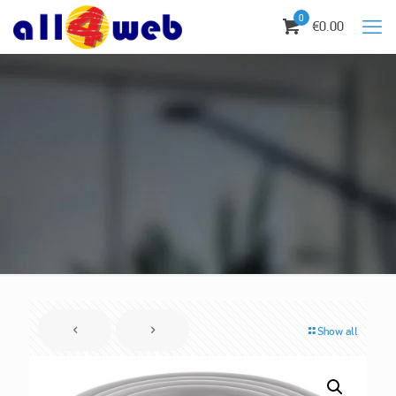
0
€0.00
Show all