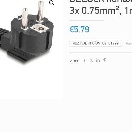
3x 0.75mm², 1
€
5.79
ΚΩΔΙΚΌΣ ΠΡΟΪΌΝΤΟΣ:
81299
Κατ
Share