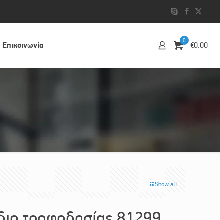
0
Επικοινωvία
€0.00
Show all
ιο τροφοδοσίας 81299,