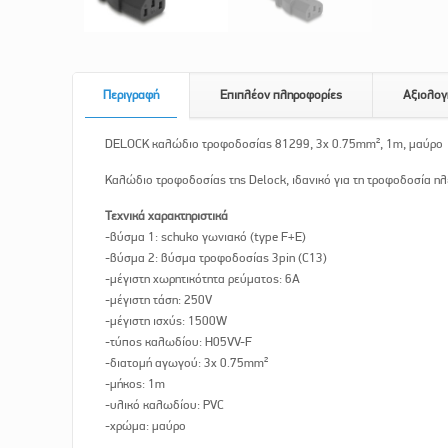
Περιγραφή
Επιπλέον πληροφορίες
Αξιολογ
DELOCK καλώδιο τροφοδοσίας 81299, 3x 0.75mm², 1m, μαύρο
Καλώδιο τροφοδοσίας της Delock, ιδανικό για τη τροφοδοσία η
Τεχνικά χαρακτηριστικά
-βύσμα 1: schuko γωνιακό (type F+E)
-βύσμα 2: βύσμα τροφοδοσίας 3pin (C13)
-μέγιστη χωρητικότητα ρεύματος: 6A
-μέγιστη τάση: 250V
-μέγιστη ισχύς: 1500W
-τύπος καλωδίου: H05VV-F
-διατομή αγωγού: 3x 0.75mm²
-μήκος: 1m
-υλικό καλωδίου: PVC
-χρώμα: μαύρο