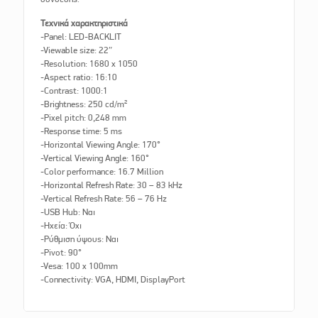
Τεχνικά χαρακτηριστικά
-Panel: LED-BACKLIT
-Viewable size: 22″
-Resolution: 1680 x 1050
-Aspect ratio: 16:10
-Contrast: 1000:1
-Brightness: 250 cd/m²
-Pixel pitch: 0,248 mm
-Response time: 5 ms
-Horizontal Viewing Angle: 170°
-Vertical Viewing Angle: 160°
-Color performance: 16.7 Million
-Horizontal Refresh Rate: 30 – 83 kHz
-Vertical Refresh Rate: 56 – 76 Hz
-USB Hub: Ναι
-Ηχεία: Όχι
-Ρύθμιση ύψους: Ναι
-Pivot: 90°
-Vesa: 100 x 100mm
-Connectivity: VGA, HDMI, DisplayPort