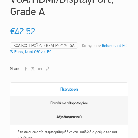
Grade A
€
42.52
ΚΩΔΙΚΌΣ ΠΡΟΪΌΝΤΟΣ:
M-P2217C-GA
Κατηγορίες:
Refurbished PC
& Parts
,
Used Οθόνες PC
Share
Περιγραφή
Επιπλέον πληροφορίες
Αξιολογήσεις
0
Στη συσκευασία συμπεριλαμβάνονται καλώδιο ρεύματος και
σύνδεσης.