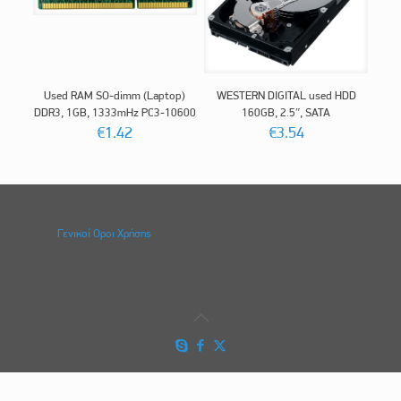
Used RAM SO-dimm (Laptop)
WESTERN DIGITAL used HDD
DDR3, 1GB, 1333mHz PC3-10600
160GB, 2.5″, SATA
€
1.42
€
3.54
Γενικοί Οροι Χρήσης