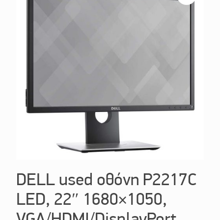
DELL used οθόνη P2217C
LED, 22″ 1680×1050,
VGA/HDMI/DisplayPort,