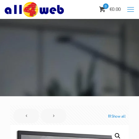
0
€0.00
Show all