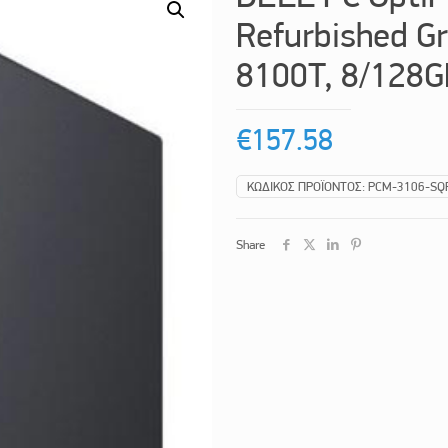
Refurbished Gr
8100T, 8/128G
€
157.58
ΚΩΔΙΚΌΣ ΠΡΟΪΌΝΤΟΣ:
PCM-3106-SQ
Share