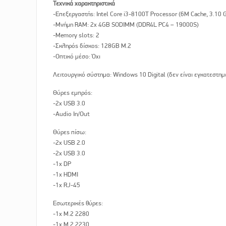
Τεχνικά χαρακτηριστικά
-Επεξεργαστής: Intel Core i3-8100T Processor (6M Cache, 3.10 
-Μνήμη RAM: 2x 4GB SODIMM (DDR4L PC4 – 19000S)
-Memory slots: 2
-Σκληρός δίσκος: 128GB M.2
-Οπτικό μέσο: Όχι
Λειτουργικό σύστημα: Windows 10 Digital (δεν είναι εγκατεστημ
Θύρες εμπρός:
-2x USB 3.0
-Audio In/Out
Θύρες πίσω:
-2x USB 2.0
-2x USB 3.0
-1x DP
-1x HDMI
-1x RJ-45
Εσωτερικές θύρες:
-1x M.2 2280
-1x M.2 2230