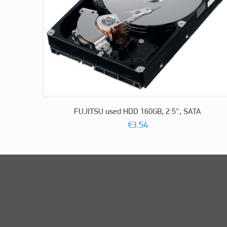
FUJITSU used HDD 160GB, 2.5″, SATA
€
3.54