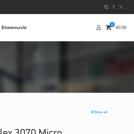
0
Επικοινωvία
€0.00
Show all
lex 3070 Micro,