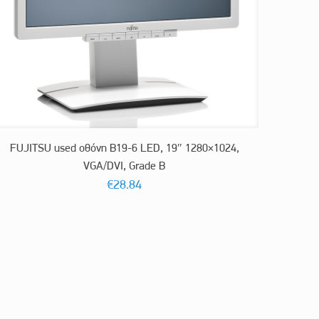
FUJITSU used οθόνη B19-6 LED, 19″ 1280×1024,
VGA/DVI, Grade B
€
28.84