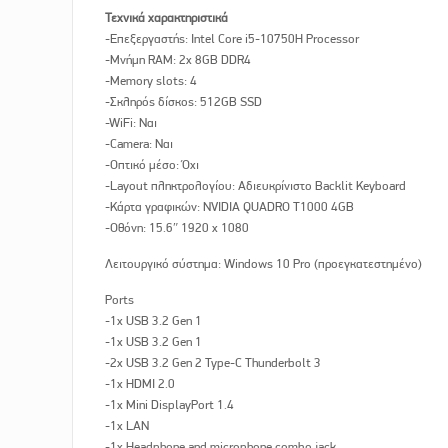
Τεχνικά χαρακτηριστικά
-Επεξεργαστής: Intel Core i5-10750H Processor
-Μνήμη RAM: 2x 8GB DDR4
-Memory slots: 4
-Σκληρός δίσκος: 512GB SSD
-WiFi: Ναι
-Camera: Ναι
-Οπτικό μέσο: Όχι
-Layout πληκτρολογίου: Αδιευκρίνιστo Backlit Keyboard
-Κάρτα γραφικών: NVIDIA QUADRO T1000 4GB
-Οθόνη: 15.6″ 1920 x 1080
Λειτουργικό σύστημα: Windows 10 Pro (προεγκατεστημένο)
Ports
-1x USB 3.2 Gen 1
-1x USB 3.2 Gen 1
-2x USB 3.2 Gen 2 Type-C Thunderbolt 3
-1x HDMI 2.0
-1x Mini DisplayPort 1.4
-1x LAN
-1x Headphone and microphone combo jack