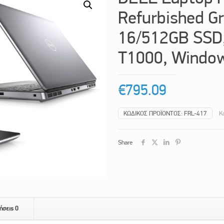
Refurbished G
16/512GB SSD
T1000, Window
€
795.09
ΚΩΔΙΚΌΣ ΠΡΟΪΌΝΤΟΣ:
FRL-417
Κ
Share
ήσεις
0