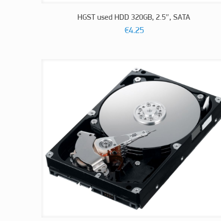
HGST used HDD 320GB, 2.5″, SATA
€
4.25