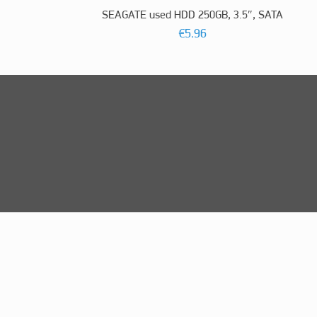
SEAGATE used HDD 250GB, 3.5″, SATA
€
5.96