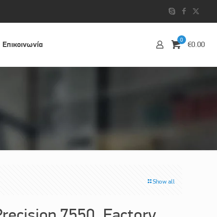
0
Επικοινωvία
€0.00
Show all
recision 7550, Factory