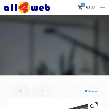
0
€0.00
Show all