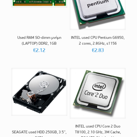
Used RAM SO-dimm μνήμη
INTEL used CPU Pentium G6950,
(LAPTOP) DDR2, 1GB
2 cores, 2.8GHz, s1156
€
2.12
€
2.83
INTEL used CPU Core 2 Duo
SEAGATE used HDD 250GB, 3.5″,
T8100, 2.10 GHz, 3M Cache,