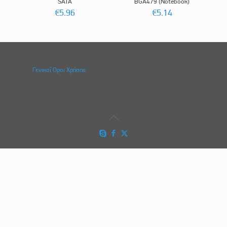
SATA
BGA479 (Notebook)
€
5.96
€
5.14
Γενικοί Οροι Χρήσης