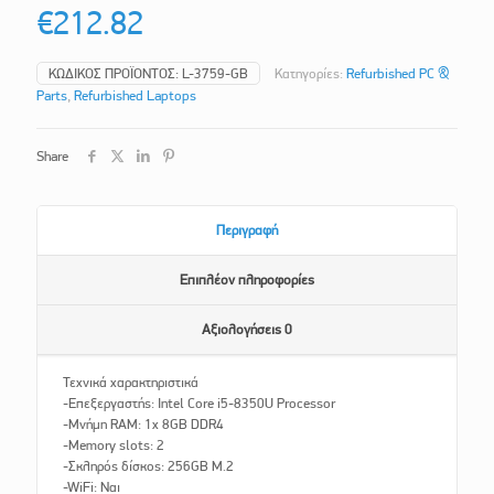
€
212.82
ΚΩΔΙΚΌΣ ΠΡΟΪΌΝΤΟΣ:
L-3759-GB
Κατηγορίες:
Refurbished PC &
Parts
,
Refurbished Laptops
Share
Περιγραφή
Επιπλέον πληροφορίες
Αξιολογήσεις
0
Τεχνικά χαρακτηριστικά
-Επεξεργαστής: Intel Core i5-8350U Processor
-Μνήμη RAM: 1x 8GB DDR4
-Memory slots: 2
-Σκληρός δίσκος: 256GB M.2
-WiFi: Ναι