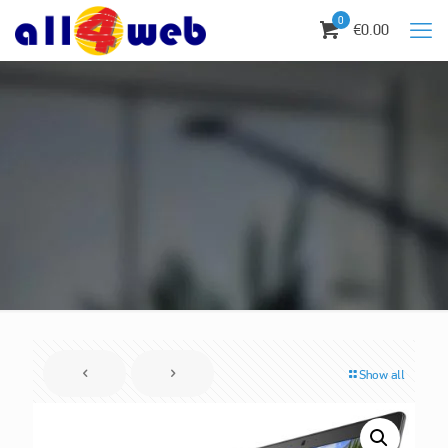
0
€0.00
Show all