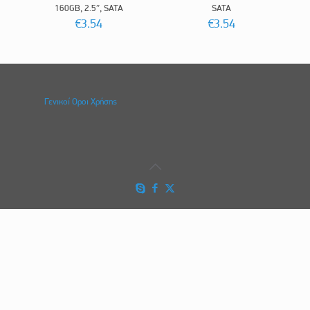
160GB, 2.5″, SATA
SATA
€
3.54
€
3.54
Γενικοί Οροι Χρήσης