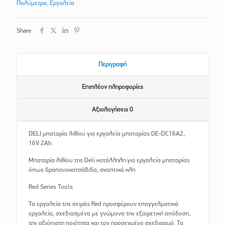
Πολύμετρα
,
Εργαλεία
Share
Περιγραφή
Επιπλέον πληροφορίες
Αξιολογήσεις
0
DELI μπαταρία λιθίου για εργαλεία μπαταρίας DE-DC16A2,
16V 2Ah
Μπαταρία λιθίου της Deli κατάλληλη για εργαλεία μπαταρίας
όπως δραπανοκατσάβιδα, σκαπτικά κλπ.
Red Series Tools
Τα εργαλεία της σειράς Red προσφέρουν επαγγελματικά
εργαλεία, σχεδιασμένα με γνώμονα την εξαιρετική απόδοση,
την αξιόπιστη ποιότητα και τον προσεγμένο σχεδιασμό. Τα