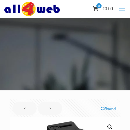
0
€0.00
Show all