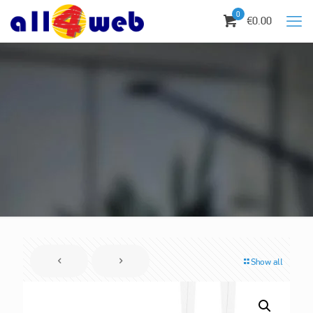
0
€0.00
Show all