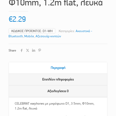
Φ10mm, 1.2m flat, λευκά
€
2.29
ΚΩΔΙΚΌΣ ΠΡΟΪΌΝΤΟΣ:
D1-WH
Κατηγορίες:
Ακουστικά -
Bluetooth
,
Mobile
,
Αξεσουάρ κινητών
Share
Περιγραφή
Επιπλέον πληροφορίες
Αξιολογήσεις
0
CELEBRAT earphones με μικρόφωνο D1, 3.5mm, Φ10mm,
1.2m flat, λευκά