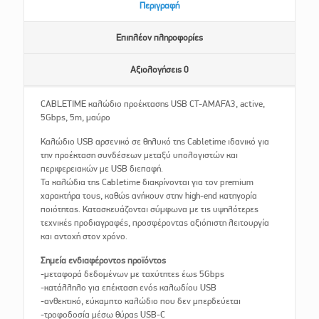
Περιγραφή
Επιπλέον πληροφορίες
Αξιολογήσεις
0
CABLETIME καλώδιο προέκτασης USB CT-AMAFA3, active,
5Gbps, 5m, μαύρο
Καλώδιο USB αρσενικό σε θηλυκό της Cabletime ιδανικό για
την προέκταση συνδέσεων μεταξύ υπολογιστών και
περιφερειακών με USB διεπαφή.
Τα καλώδια της Cabletime διακρίνονται για τον premium
χαρακτήρα τους, καθώς ανήκουν στην high-end κατηγορία
ποιότητας. Κατασκευάζονται σύμφωνα με τις υψηλότερες
τεχνικές προδιαγραφές, προσφέροντας αξιόπιστη λειτουργία
και αντοχή στον χρόνο.
Σημεία ενδιαφέροντος προϊόντος
-μεταφορά δεδομένων με ταχύτητες έως 5Gbps
-κατάλληλο για επέκταση ενός καλωδίου USB
-ανθεκτικό, εύκαμπτο καλώδιο που δεν μπερδεύεται
-τροφοδοσία μέσω θύρας USB-C