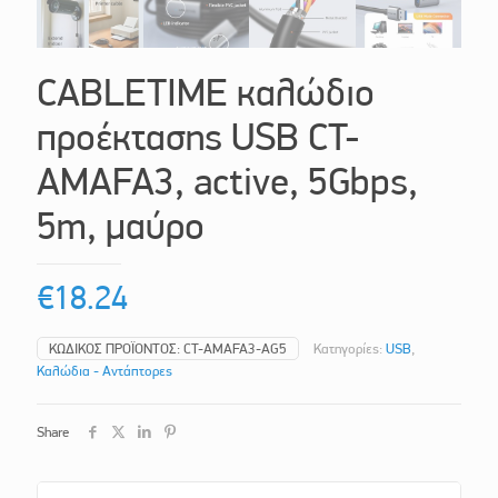
CABLETIME καλώδιο
προέκτασης USB CT-
AMAFA3, active, 5Gbps,
5m, μαύρο
€
18.24
ΚΩΔΙΚΌΣ ΠΡΟΪΌΝΤΟΣ:
CT-AMAFA3-AG5
Κατηγορίες:
USB
,
Καλώδια - Αντάπτορες
Share