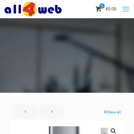
0
€0.00
Show all