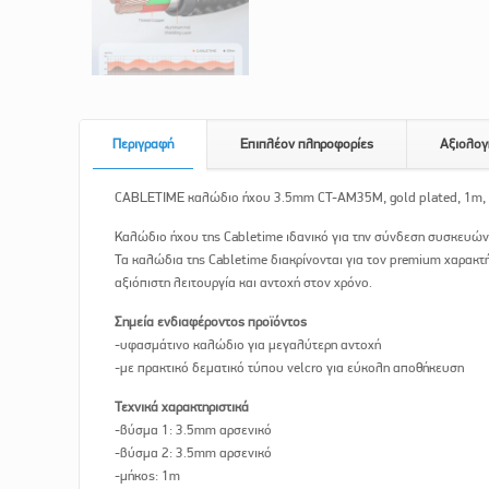
Περιγραφή
Επιπλέον πληροφορίες
Αξιολογ
CABLETIME καλώδιο ήχου 3.5mm CT-AM35M, gold plated, 1m,
Καλώδιο ήχου της Cabletime ιδανικό για την σύνδεση συσκευών
Τα καλώδια της Cabletime διακρίνονται για τον premium χαρακ
αξιόπιστη λειτουργία και αντοχή στον χρόνο.
Σημεία ενδιαφέροντος προϊόντος
-υφασμάτινο καλώδιο για μεγαλύτερη αντοχή
-με πρακτικό δεματικό τύπου velcro για εύκολη αποθήκευση
Τεχνικά χαρακτηριστικά
-βύσμα 1: 3.5mm αρσενικό
-βύσμα 2: 3.5mm αρσενικό
-μήκος: 1m