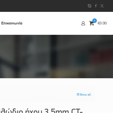
0
Επικοινωvία
€0.00
Show all
λώδιο ήχου 3.5mm CT-