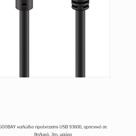
GOOBAY καλώδιο προέκτασης USB 93600, αρσενικό σε
θηλυκό, 3m, μαύρο