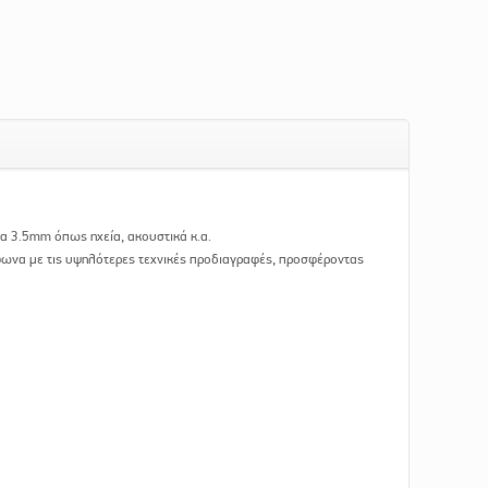
α 3.5mm όπως ηχεία, ακουστικά κ.α.
μφωνα με τις υψηλότερες τεχνικές προδιαγραφές, προσφέροντας