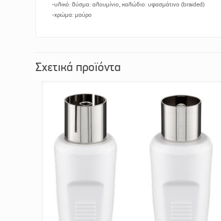
-υλικό: βύσμα: αλουμίνιο, καλώδιο: υφασμάτινο (braided)
-χρώμα: μαύρο
Σχετικά προϊόντα