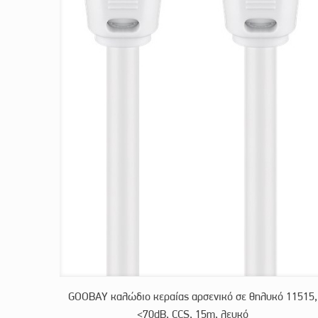
GOOBAY καλώδιο κεραίας αρσενικό σε θηλυκό 11515,
<70dB, CCS, 15m, λευκό