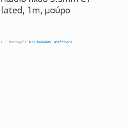
lated, 1m, μαύρο
G1
Κατηγορίες:
Ήχος
,
Καλώδια - Αντάπτορες