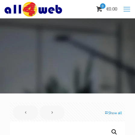
0
€0.00
Show all