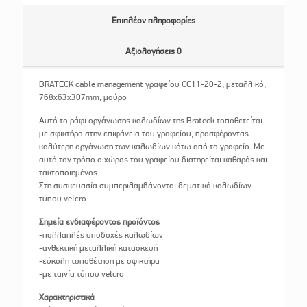
Επιπλέον πληροφορίες
Αξιολογήσεις
0
BRATECK cable management γραφείου CC11-20-2, μεταλλικό,
768x63x307mm, μαύρο
Αυτό το ράφι οργάνωσης καλωδίων της Brateck τοποθετείται
με σφικτήρα στην επιφάνεια του γραφείου, προσφέροντας
καλύτερη οργάνωση των καλωδίων κάτω από το γραφείο. Με
αυτό τον τρόπο ο χώρος του γραφείου διατηρείται καθαρός και
τακτοποιημένος.
Στη συσκευασία συμπεριλαμβάνονται δεματικά καλωδίων
τύπου velcro.
Σημεία ενδιαφέροντος προϊόντος
-πολλαπλές υποδοχές καλωδίων
-ανθεκτική μεταλλική κατασκευή
-εύκολη τοποθέτηση με σφικτήρα
-με ταινία τύπου velcro
Χαρακτηριστικά