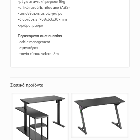
-μέγιστη αντοχή ραφιού: 8kg
-υλικό: ατσάλι, πλαστικό (ABS)
-τοποθέτηση: με σφιγκτήρα
-διαστάσεις: 768x63x307mm
-χρώμα: μαύρο
Περιεχόμενα συσκευασίας
-cable management
-σφιγκτήρας
-ταινία τύπου velcro, 2m
Σχετικά προϊόντα