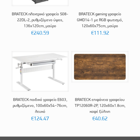
BRATECK ηλεκτρικό γραφείο S08-
BRATECK gaming γραφείο
22DL-2, ρυθμιζόμενο ύψος,
GMD14-1 με RGB φωτισμό,
136x120cm, μαύρο
120x60x75cm, μαύρο
€
240.59
€
111.92
BRATECK παιδικό γραφείο E603,
BRATECK επιφάνεια γραφείου
ρυθμιζόμενο, 100x60x54~76cm,
TP12060R-2P, 120x60x1.8cm,
λευκό
καφέ ξύλινη
€
124.47
€
40.62