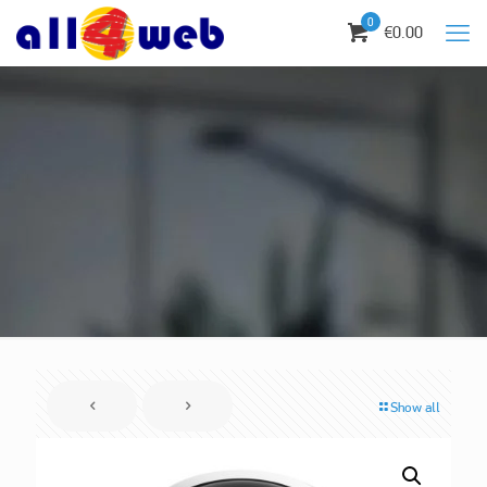
0
€0.00
Show all