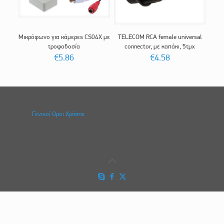
Μικρόφωνο για κάμερες CS04X με
TELECOM RCA female universal
τροφοδοσία
connector, με καπάκι, 5τμχ
€
5.86
€
4.58
Γενικοί Οροι Χρήσης