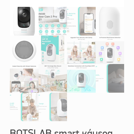
BOTSLAB smart κάμερα