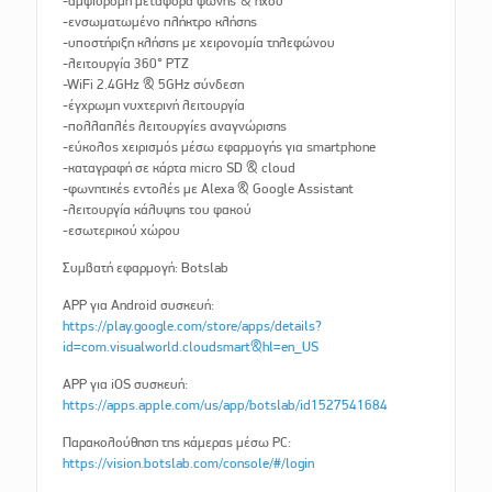
-αμφίδρομη μεταφορά φωνής & ήχου
-ενσωματωμένο πλήκτρο κλήσης
-υποστήριξη κλήσης με χειρονομία τηλεφώνου
-λειτουργία 360° PTZ
-WiFi 2.4GHz & 5GHz σύνδεση
-έγχρωμη νυχτερινή λειτουργία
-πολλαπλές λειτουργίες αναγνώρισης
-εύκολος χειρισμός μέσω εφαρμογής για smartphone
-καταγραφή σε κάρτα micro SD & cloud
-φωνητικές εντολές με Alexa & Google Assistant
-λειτουργία κάλυψης του φακού
-εσωτερικού χώρου
Συμβατή εφαρμογή: Botslab
APP για Android συσκευή:
https://play.google.com/store/apps/details?
id=com.visualworld.cloudsmart&hl=en_US
APP για iOS συσκευή:
https://apps.apple.com/us/app/botslab/id1527541684
Παρακολούθηση της κάμερας μέσω PC:
https://vision.botslab.com/console/#/login