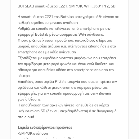
BOTSLAB smart κάμερα C221, 5MP/3K, WiFi, 360° PTZ, SD
Η smart κάμερα C221 της Botslab καταγράφει κάθε κίνηση σε
καθαρή, υψηλής ευκρίνειας ανάλυση.
Ρυθμίζεται εύκολα και ελέγχεται από smartphone με την
εφαρμογή Botslab μέσω ασύρματης WiFi σύνδεσης.
Υποστηρίζει ανίχνευση προσώπου, κατοικίδιου, κλάματος
μωρού, απουσίας ατόμου κ.α. στέλνοντας ειδοποιήσεις στο
smartphone σας με κάθε ανίχνευση.
Εξοπλίζεται με υψηλής ποιότητας μικρόφωνο που επιτρέπει
την αμφίδρομη μεταφορά φωνής και ήχου ενώ διαθέτει και
πλήκτρο για απευθείας κλήση στο smartphone σας από την
κάμερα.
Επιπλέον, υποστηρίζει PTZ λειτουργία που σας επιτρέπει την
οριζόντια και κάθετη μετακίνηση της κάμερας μέσω της
εφαρμογής, για την εύκολη προσαρμογή της στην ιδανική
γωνία θέασης.
Η αποθήκευση των αρχείων γίνεται απευθείας σε κάρτα
μνήμης micro SD (δεν συμπεριλαμβάνεται) ή σε λογαριασμό
στο cloud.
Σημεία ενδιαφέροντος προϊόντος
-5MP/3K ανάλυση