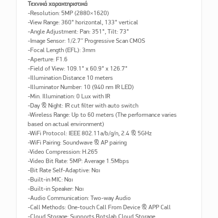
Τεχνικά χαρακτηριστικά
-Resolution: 5MP (2880×1620)
-View Range: 360° horizontal, 133° vertical
-Angle Adjustment: Pan: 351°, Tilt: 73°
-Image Sensor: 1/2.7″ Progressive Scan CMOS
-Focal Length (EFL): 3mm
-Aperture: F1.6
-Field of View: 109.1° x 60.9° x 126.7°
-Illumination Distance 10 meters
-Illuminator Number: 10 (940 nm IR LED)
-Min. Illumination: 0 Lux with IR
-Day & Night: IR cut filter with auto switch
-Wireless Range: Up to 60 meters (The performance varies
based on actual environment)
-WiFi Protocol: IEEE 802.11a/b/g/n, 2.4 & 5GHz
-WiFi Pairing: Soundwave & AP pairing
-Video Compression: H.265
-Video Bit Rate: 5MP: Average 1.5Mbps
-Bit Rate Self-Adaptive: Ναι
-Built-in MIC: Ναι
-Built-in Speaker: Ναι
-Audio Communication: Two-way Audio
-Call Methods: One-touch Call From Device & APP Call
-Cloud Storage: Supports Botslab Cloud Storage