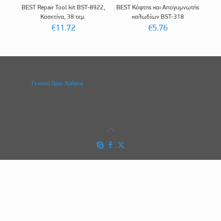
BEST Repair Tool kit BST-8922,
BEST Κόφτης και Απογυμνωτής
Κασετίνα, 38 τεμ.
καλωδίων BST-318
€
11.72
€
5.76
Γενικοί Οροι Χρήσης