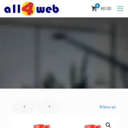
0
€0.00
Show all