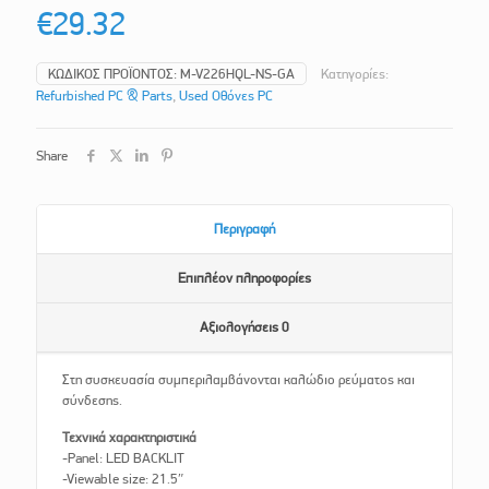
€
29.32
ΚΩΔΙΚΌΣ ΠΡΟΪΌΝΤΟΣ:
M-V226HQL-NS-GA
Κατηγορίες:
Refurbished PC & Parts
,
Used Οθόνες PC
Share
Περιγραφή
Επιπλέον πληροφορίες
Αξιολογήσεις
0
Στη συσκευασία συμπεριλαμβάνονται καλώδιο ρεύματος και
σύνδεσης.
Τεχνικά χαρακτηριστικά
-Panel: LED BACKLIT
-Viewable size: 21.5″