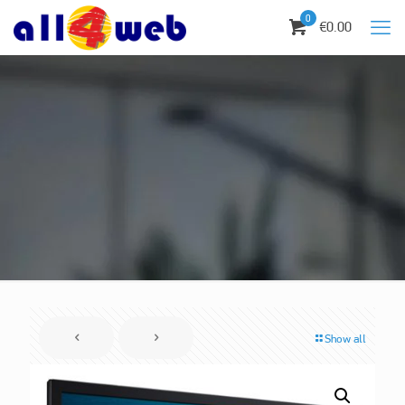
0
€0.00
Show all