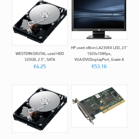
HP used οθόνη LA2306X LED, 23″
WESTERN DIGITAL used HDD
1920x1080px,
320GB, 2.5″, SATA
VGA/DVI/DisplayPort, Grade A
€
4.25
€
53.16