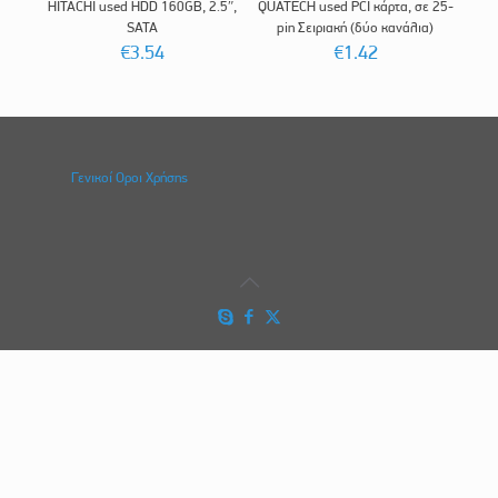
HITACHI used HDD 160GB, 2.5″,
QUATECH used PCI κάρτα, σε 25-
SATA
pin Σειριακή (δύο κανάλια)
€
3.54
€
1.42
Γενικοί Οροι Χρήσης