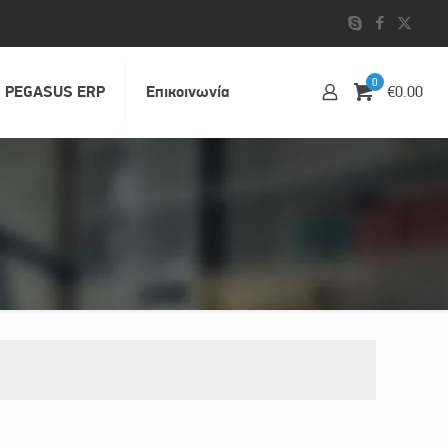
0
PEGASUS ERP
Επικοινωvία
€0.00