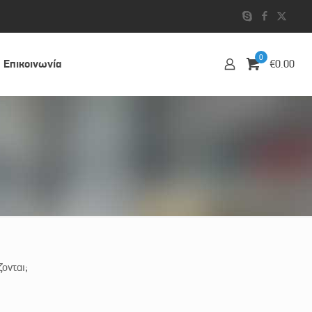
0
Επικοινωvία
€0.00
ονται;